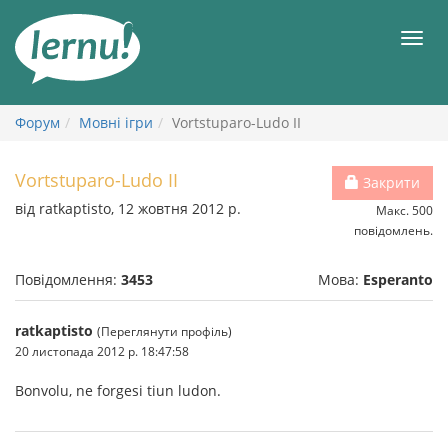
До
змісту
Мен
Форум
Мовні ігри
Vortstuparo-Ludo II
Vortstuparo-Ludo II
Закрити
від ratkaptisto, 12 жовтня 2012 р.
Макс. 500
повідомлень.
Повідомлення:
3453
Мова:
Esperanto
ratkaptisto
(Переглянути профіль)
20 листопада 2012 р. 18:47:58
Bonvolu, ne forgesi tiun ludon.