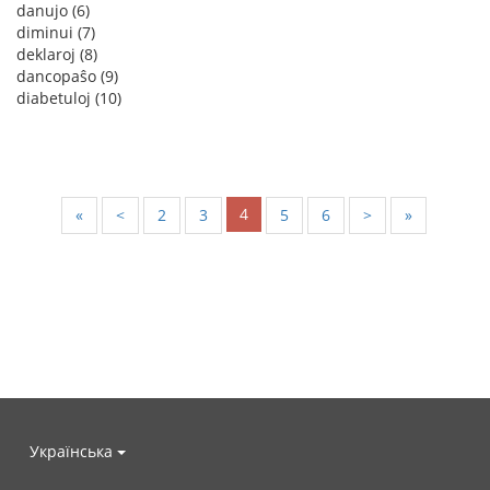
danujo (6)
diminui (7)
deklaroj (8)
dancopaŝo (9)
diabetuloj (10)
4
«
<
2
3
5
6
>
»
Українська