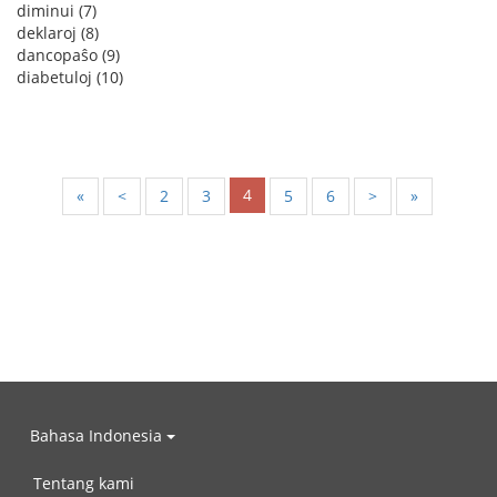
diminui (7)
deklaroj (8)
dancopaŝo (9)
diabetuloj (10)
4
«
<
2
3
5
6
>
»
Bahasa Indonesia
Tentang kami