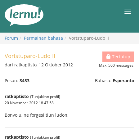
Ke
daftar
Men
isi
Forum
Permainan bahasa
Vortstuparo-Ludo II
Vortstuparo-Ludo II
Tertutup
dari ratkaptisto, 12 Oktober 2012
Max. 500 messages.
Pesan:
3453
Bahasa:
Esperanto
ratkaptisto
(Tunjukkan profil)
20 November 2012 18.47.58
Bonvolu, ne forgesi tiun ludon.
ratkaptisto
(Tunjukkan profil)