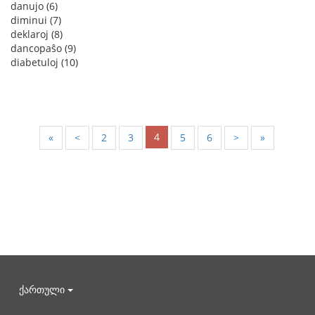
danujo (6)
diminui (7)
deklaroj (8)
dancopaŝo (9)
diabetuloj (10)
4
«
<
2
3
5
6
>
»
ქართული