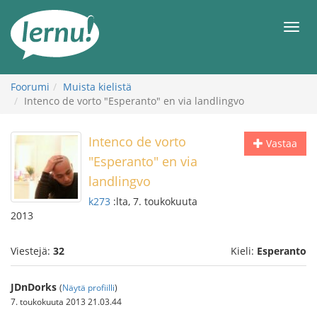
Tästä
sisältöön
Men
Foorumi
Muista kielistä
Intenco de vorto "Esperanto" en via landlingvo
Intenco de vorto
Vastaa
"Esperanto" en via
landlingvo
k273
:lta, 7. toukokuuta
2013
Viestejä:
32
Kieli:
Esperanto
JDnDorks
(
Näytä profiilli
)
7. toukokuuta 2013 21.03.44