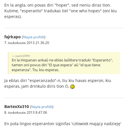
En la angla, oni povas diri "hoper", sed neniu diras tion.
Kutime, "esperanto" tradukas tiel "one who hopes" (oni kiu
esperas).
fajrkapo
(
Näytä profiilli
)
7. toukokuuta 2013 21.36.20
juanr2099:
En la Hispanan ankaŭ ne eblas laŭlitere traduki "Esperanto",
tamen oni povus diri "El que espera" aŭ "el que tiene
esperanza". Tiu, kiu esperas.
Ja eblas diri "esperanzado"-n, tiu kiu havas esperon, kiu
esperas, jam drinkulo diris tion ĉi,
BartexXx310
(
Näytä profiilli
)
8. toukokuuta 2013 8.47.06
En pola lingvo esperanton signifas 'człowiek mający nadzieję'