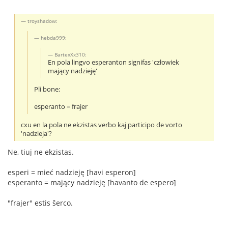
troyshadow:
hebda999:
BartexXx310:
En pola lingvo esperanton signifas 'człowiek
mający nadzieję'
Pli bone:
esperanto = frajer
cxu en la pola ne ekzistas verbo kaj participo de vorto
'nadzieja'?
Ne, tiuj ne ekzistas.
esperi = mieć nadzieję [havi esperon]
esperanto = mający nadzieję [havanto de espero]
"frajer" estis ŝerco.