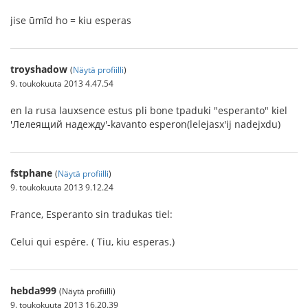
jise ūmīd ho = kiu esperas
troyshadow
(
Näytä profiilli
)
9. toukokuuta 2013 4.47.54
en la rusa lauxsence estus pli bone tpaduki "esperanto" kiel
'Лелеящий надежду'-kavanto esperon(lelejasx'ij nadejxdu)
fstphane
(
Näytä profiilli
)
9. toukokuuta 2013 9.12.24
France, Esperanto sin tradukas tiel:
Celui qui espére. ( Tiu, kiu esperas.)
hebda999
(Näytä profiilli)
9. toukokuuta 2013 16.20.39