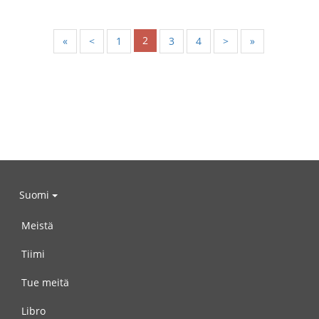
2
«
<
1
3
4
>
»
Suomi
Meistä
Tiimi
Tue meitä
Libro