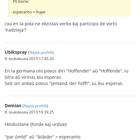
Pli bone:
esperanto = frajer
cxu en la pola ne ekzistas verbo kaj participo de vorto
'nadzieja'?
Ubikspray
(
Näytä profiilli
)
8. toukokuuta 2013 17.45.20
En la germana oni povus diri "Hoffender" aŭ "Hoffende", iu
(vira aŭ virina), kiu esperas.
Sed oni ankaŭ povus "jemand, der hofft", iu, kiu esperas.
Demian
(
Näytä profiilli
)
8. toukokuuta 2013 19.39.25
Hindustane (hinde kaj urdue):
"par ūmīd" aŭ "āśāvān" = esperanto