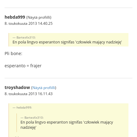
hebda999
(Näytä profiilli)
8. toukokuuta 2013 14.40.25
BartexXx310:
En pola lingvo esperanton signifas 'człowiek mający nadzieję'
Pli bone:
esperanto = frajer
troyshadow
(
Näytä profiilli
)
8. toukokuuta 2013 16.11.43
hebda999:
BartexXx310:
En pola lingvo esperanton signifas 'człowiek mający
nadzieję'