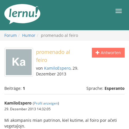
Zum
Inhalt
Men
Forum
Humor
promenado al feiro
promenado al
Antworten
feiro
von
KamiloEspero
, 29.
Dezember 2013
Beiträge:
1
Sprache:
Esperanto
KamiloEspero
(
Profil anzeigen
)
29. Dezember 2013 14:32:05
Mi akompanis mian patrinon, kiel kutime, al foiro por aĉeti
vegetaĵojn.