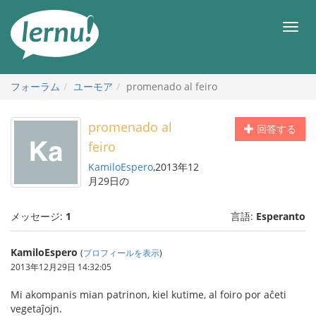
目
次
メ
へ
ニ
ュ
ー
フォーラム
ユーモア
promenado al feiro
promenado al
回答する
feiro
KamiloEspero
,2013年12
月29日の
メッセージ:
1
言語:
Esperanto
KamiloEspero
(
プロフィールを表示
)
2013年12月29日 14:32:05
Mi akompanis mian patrinon, kiel kutime, al foiro por aĉeti
vegetaĵojn.