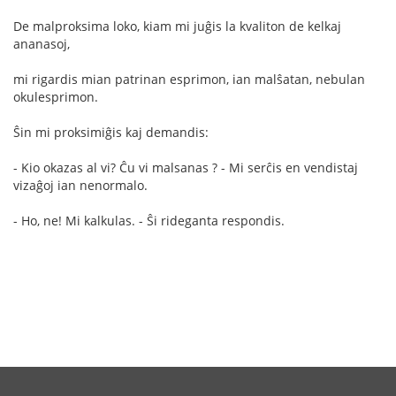
De malproksima loko, kiam mi juĝis la kvaliton de kelkaj
ananasoj,
mi rigardis mian patrinan esprimon, ian malŝatan, nebulan
okulesprimon.
Ŝin mi proksimiĝis kaj demandis:
- Kio okazas al vi? Ĉu vi malsanas ? - Mi serĉis en vendistaj
vizaĝoj ian nenormalo.
- Ho, ne! Mi kalkulas. - Ŝi rideganta respondis.