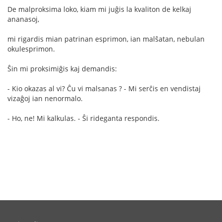
De malproksima loko, kiam mi juĝis la kvaliton de kelkaj
ananasoj,
mi rigardis mian patrinan esprimon, ian malŝatan, nebulan
okulesprimon.
Ŝin mi proksimiĝis kaj demandis:
- Kio okazas al vi? Ĉu vi malsanas ? - Mi serĉis en vendistaj
vizaĝoj ian nenormalo.
- Ho, ne! Mi kalkulas. - Ŝi rideganta respondis.