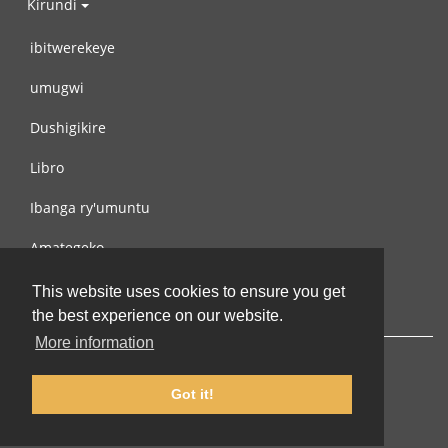
Kirundi
ibitwerekeye
umugwi
Dushigikire
Libro
Ibanga ry'umuntu
Amategeko
Turondere
This website uses cookies to ensure you get
the best experience on our website.
More information
Got it!
© 2002-2026 lernu.net |
Impressum