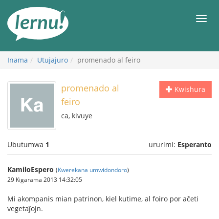
Ku
rupapuro
Urut
rw'ibirimwo
Inama
Utujajuro
promenado al feiro
promenado al
Kwishura
feiro
ca, kivuye
Ubutumwa
1
ururimi:
Esperanto
KamiloEspero
(
Kwerekana umwidondoro
)
29 Kigarama 2013 14:32:05
Mi akompanis mian patrinon, kiel kutime, al foiro por aĉeti
vegetaĵojn.