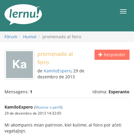
Ir
ao
Men
conteúdo
Fórum
Humor
promenado al feiro
promenado al
Responder
feiro
de
KamiloEspero
, 29 de
dezembro de 2013
Mensagens:
1
Idioma:
Esperanto
KamiloEspero
(
Mostrar o perfil
)
29 de dezembro de 2013 14:32:05
Mi akompanis mian patrinon, kiel kutime, al foiro por aĉeti
vegetaĵojn.