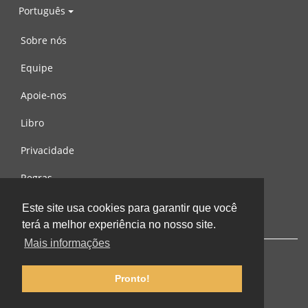
Português
Sobre nós
Equipe
Apoie-nos
Libro
Privacidade
Regras
Contacte-nos
Este site usa cookies para garantir que você
terá a melhor experiência no nosso site.
Mais informações
Pronto!
© 2002-2026 lernu.net |
Impressum