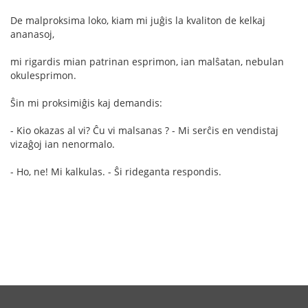
De malproksima loko, kiam mi juĝis la kvaliton de kelkaj
ananasoj,
mi rigardis mian patrinan esprimon, ian malŝatan, nebulan
okulesprimon.
Ŝin mi proksimiĝis kaj demandis:
- Kio okazas al vi? Ĉu vi malsanas ? - Mi serĉis en vendistaj
vizaĝoj ian nenormalo.
- Ho, ne! Mi kalkulas. - Ŝi rideganta respondis.