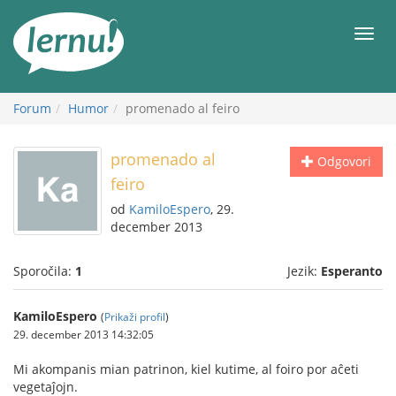
K
vsebini
Meni
Forum
Humor
promenado al feiro
promenado al
Odgovori
feiro
od
KamiloEspero
, 29.
december 2013
Sporočila:
1
Jezik:
Esperanto
KamiloEspero
(
Prikaži profil
)
29. december 2013 14:32:05
Mi akompanis mian patrinon, kiel kutime, al foiro por aĉeti
vegetaĵojn.