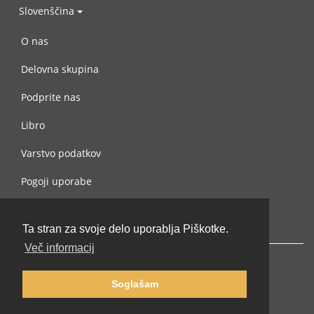
Slovenščina
O nas
Delovna skupina
Podprite nas
Libro
Varstvo podatkov
Pogoji uporabe
Navežite stik z nami
Ta stran za svoje delo uporablja Piškotke.
Več informacij
Soglašam
© 2002-2026 lernu.net |
Impressum