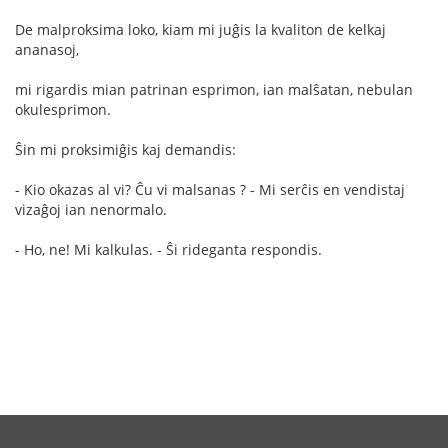
De malproksima loko, kiam mi juĝis la kvaliton de kelkaj
ananasoj,
mi rigardis mian patrinan esprimon, ian malŝatan, nebulan
okulesprimon.
Ŝin mi proksimiĝis kaj demandis:
- Kio okazas al vi? Ĉu vi malsanas ? - Mi serĉis en vendistaj
vizaĝoj ian nenormalo.
- Ho, ne! Mi kalkulas. - Ŝi rideganta respondis.