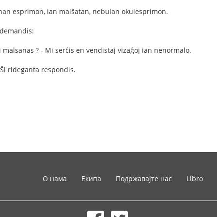
inan esprimon, ian malŝatan, nebulan okulesprimon.
j demandis:
vi malsanas ? - Mi serĉis en vendistaj vizaĝoj ian nenormalo.
- Ŝi rideganta respondis.
О нама
Екипа
Подржавајте нас
Libro