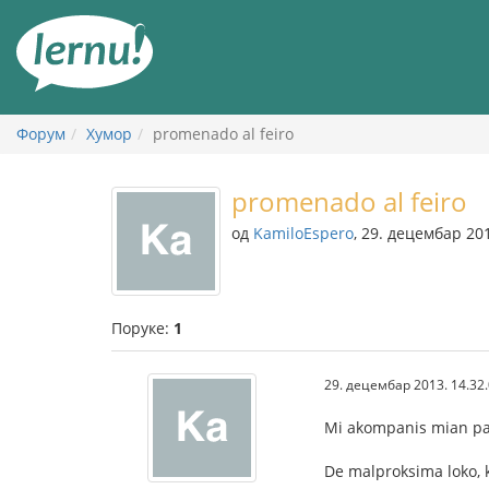
У
садржају
Форум
Хумор
promenado al feiro
promenado al feiro
од
KamiloEspero
, 29. децембар 20
Поруке:
1
29. децембар 2013. 14.32
Mi akompanis mian patr
De malproksima loko, k