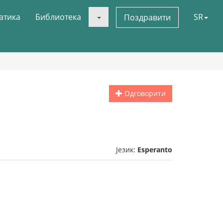
атика
Библиотека
SR
Поздравити
Одговорити
Језик:
Esperanto