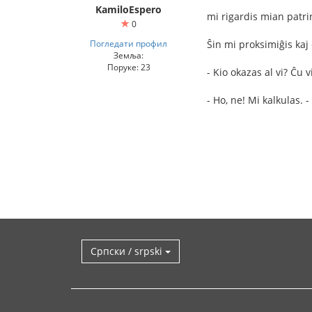
KamiloEspero
mi rigardis mian patr
0
Погледати профил
Ŝin mi proksimiĝis ka
Земља:
Поруке: 23
- Kio okazas al vi? Ĉu 
- Ho, ne! Mi kalkulas. 
Српски / srpski