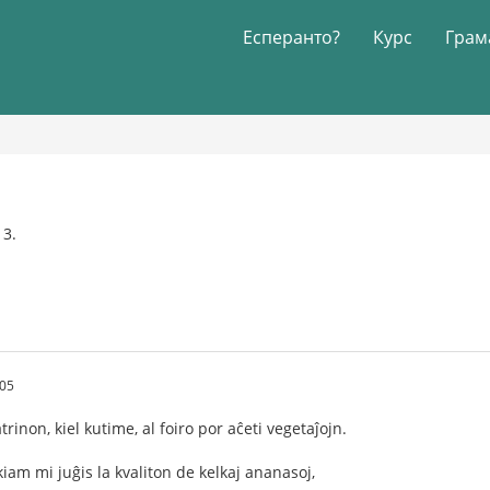
Есперанто?
Курс
Грам
13.
.05
inon, kiel kutime, al foiro por aĉeti vegetaĵojn.
iam mi juĝis la kvaliton de kelkaj ananasoj,