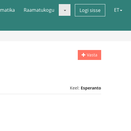
matika
Raamatukogu
ET
Logi sisse
Vasta
Keel:
Esperanto