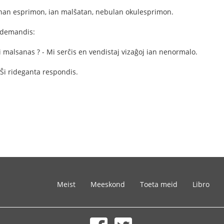
inan esprimon, ian malŝatan, nebulan okulesprimon.
j demandis:
vi malsanas ? - Mi serĉis en vendistaj vizaĝoj ian nenormalo.
- Ŝi rideganta respondis.
Meist
Meeskond
Toeta meid
Libro