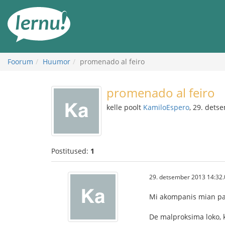
Sisu
juurde
Foorum
Huumor
promenado al feiro
promenado al feiro
kelle poolt
KamiloEspero
, 29. dets
Postitused:
1
29. detsember 2013 14:32.
Mi akompanis mian patr
De malproksima loko, k