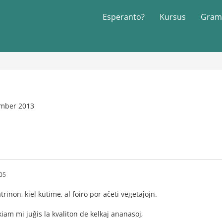
Esperanto?
Kursus
Gram
ember 2013
05
inon, kiel kutime, al foiro por aĉeti vegetaĵojn.
iam mi juĝis la kvaliton de kelkaj ananasoj,