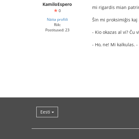
KamiloEspero
mi rigardis mian patr
0
Näita profiili
Ŝin mi proksimiĝis ka
Riik:
Postitused: 23
- Kio okazas al vi? Ĉu 
- Ho, ne! Mi kalkulas. 
Eesti