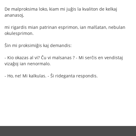
De malproksima loko, kiam mi juĝis la kvaliton de kelkaj
ananasoj,
mi rigardis mian patrinan esprimon, ian malŝatan, nebulan
okulesprimon.
Ŝin mi proksimiĝis kaj demandis:
- Kio okazas al vi? Ĉu vi malsanas ? - Mi serĉis en vendistaj
vizaĝoj ian nenormalo.
- Ho, ne! Mi kalkulas. - Ŝi rideganta respondis.