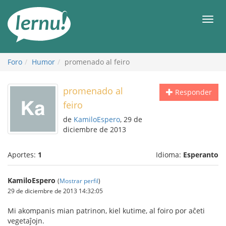
Contenido
Men
Foro
Humor
promenado al feiro
promenado al
Responder
feiro
de
KamiloEspero
, 29 de
diciembre de 2013
Aportes:
1
Idioma:
Esperanto
KamiloEspero
(
Mostrar perfil
)
29 de diciembre de 2013 14:32:05
Mi akompanis mian patrinon, kiel kutime, al foiro por aĉeti
vegetaĵojn.