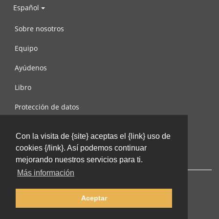
Español
Sobre nosotros
Equipo
Ayúdenos
Libro
Protección de datos
Condiciones de uso
Con la visita de {site} aceptas el {link} uso de
Contáctenos
cookies {/link}. Así podemos continuar
mejorando nuestros servicios para ti.
Más información
Aceptar
© 2002-2026 lernu.net |
Impressum