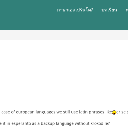
ภาษาเอสเปรันโต?
บทเรียน
 case of european languages we still use latin phrases like
er se,
e it in esperanto as a backup language without krokodile?