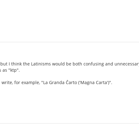
e, but I think the Latinisms would be both confusing and unnecessa
s as "ktp".
d write, for example, "La Granda Ĉarto ('Magna Carta')".