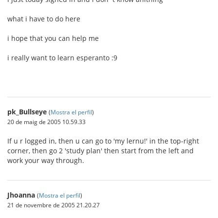
what i have to do here
i hope that you can help me
i really want to learn esperanto :9
pk_Bullseye
(
Mostra el perfil
)
20 de maig de 2005 10.59.33
If u r logged in, then u can go to 'my lernu!' in the top-right
corner, then go 2 'study plan' then start from the left and
work your way through.
Jhoanna
(
Mostra el perfil
)
21 de novembre de 2005 21.20.27