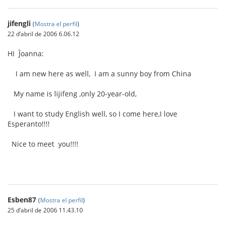
jifengli
(
Mostra el perfil
)
22 d’abril de 2006 6.06.12
HI Ĵoanna:
I am new here as well, I am a sunny boy from China
My name is lijifeng ,only 20-year-old,
I want to study English well, so I come here,I love
Esperanto!!!!
Nice to meet you!!!!
Esben87
(
Mostra el perfil
)
25 d’abril de 2006 11.43.10