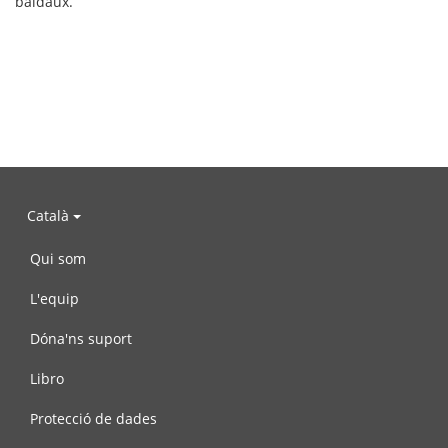
baldaux.
Català
Qui som
L'equip
Dóna'ns suport
Libro
Protecció de dades