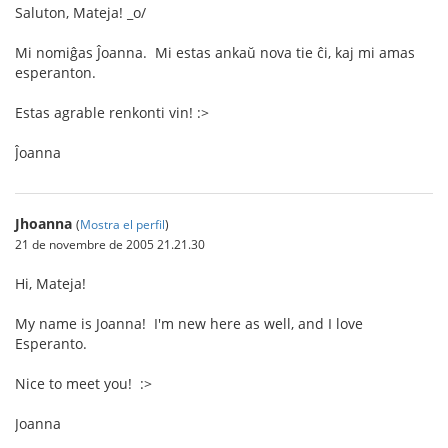
Saluton, Mateja! _o/
Mi nomiĝas Ĵoanna. Mi estas ankaŭ nova tie ĉi, kaj mi amas
esperanton.
Estas agrable renkonti vin! :>
Ĵoanna
Jhoanna
(
Mostra el perfil
)
21 de novembre de 2005 21.21.30
Hi, Mateja!
My name is Joanna! I'm new here as well, and I love
Esperanto.
Nice to meet you! :>
Joanna