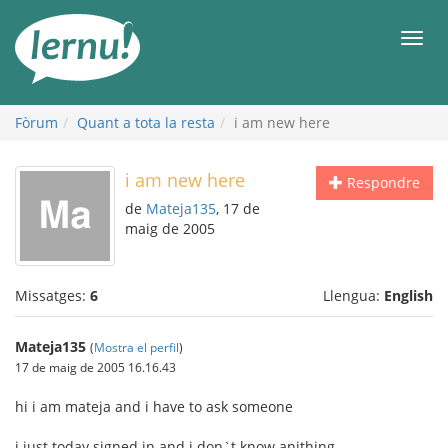
Al
contingut
Men
Fòrum
Quant a tota la resta
i am new here
i am new here
Respondre
de
Mateja135
, 17 de
maig de 2005
Missatges:
6
Llengua:
English
Mateja135
(
Mostra el perfil
)
17 de maig de 2005 16.16.43
hi i am mateja and i have to ask someone
i just today signed in and i don`t know anithing