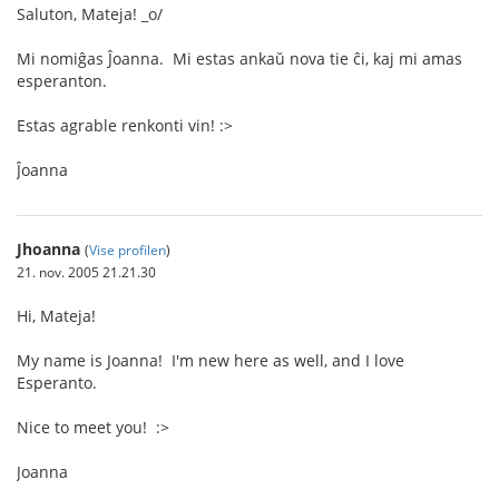
Saluton, Mateja! _o/
Mi nomiĝas Ĵoanna. Mi estas ankaŭ nova tie ĉi, kaj mi amas
esperanton.
Estas agrable renkonti vin! :>
Ĵoanna
Jhoanna
(
Vise profilen
)
21. nov. 2005 21.21.30
Hi, Mateja!
My name is Joanna! I'm new here as well, and I love
Esperanto.
Nice to meet you! :>
Joanna