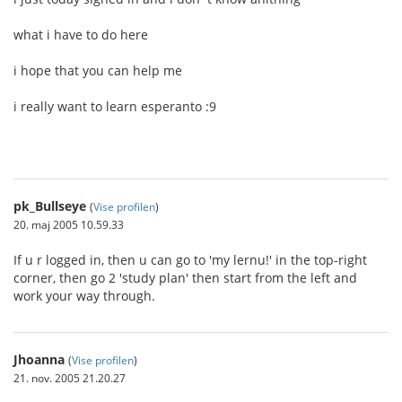
what i have to do here
i hope that you can help me
i really want to learn esperanto :9
pk_Bullseye
(
Vise profilen
)
20. maj 2005 10.59.33
If u r logged in, then u can go to 'my lernu!' in the top-right
corner, then go 2 'study plan' then start from the left and
work your way through.
Jhoanna
(
Vise profilen
)
21. nov. 2005 21.20.27