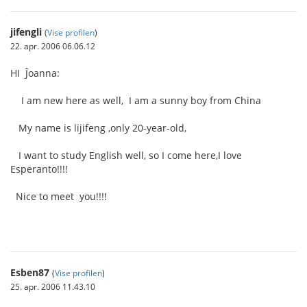
jifengli
(
Vise profilen
)
22. apr. 2006 06.06.12
HI Ĵoanna:
I am new here as well, I am a sunny boy from China
My name is lijifeng ,only 20-year-old,
I want to study English well, so I come here,I love
Esperanto!!!!
Nice to meet you!!!!
Esben87
(
Vise profilen
)
25. apr. 2006 11.43.10