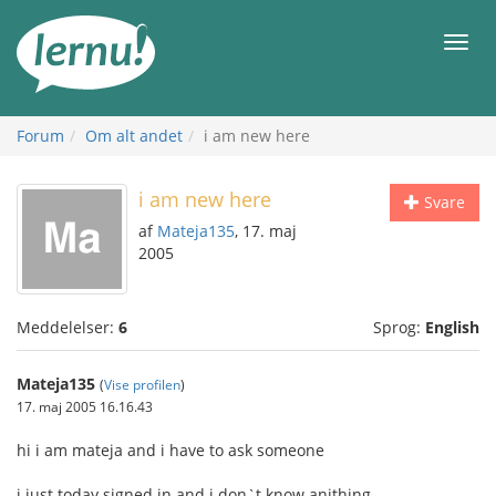
Til
indholdet
Men
Forum
Om alt andet
i am new here
i am new here
Svare
af
Mateja135
, 17. maj
2005
Meddelelser:
6
Sprog:
English
Mateja135
(
Vise profilen
)
17. maj 2005 16.16.43
hi i am mateja and i have to ask someone
i just today signed in and i don`t know anithing