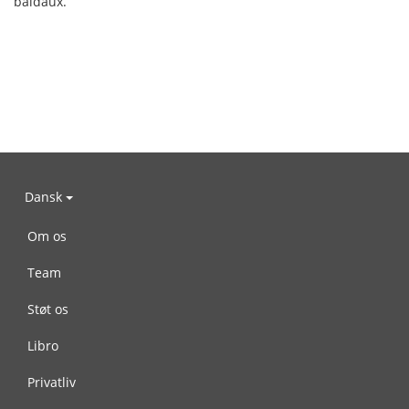
baldaux.
Dansk
Om os
Team
Støt os
Libro
Privatliv