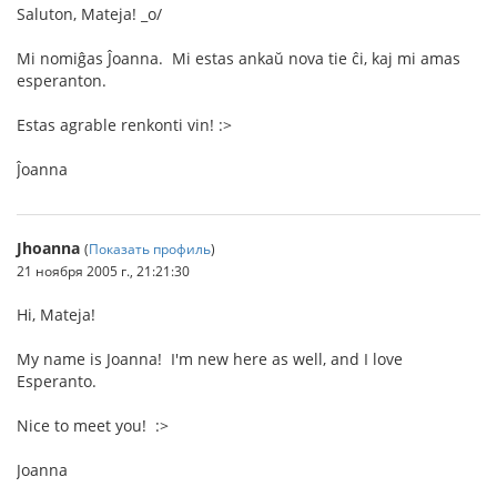
Saluton, Mateja! _o/
Mi nomiĝas Ĵoanna. Mi estas ankaŭ nova tie ĉi, kaj mi amas
esperanton.
Estas agrable renkonti vin! :>
Ĵoanna
Jhoanna
(
Показать профиль
)
21 ноября 2005 г., 21:21:30
Hi, Mateja!
My name is Joanna! I'm new here as well, and I love
Esperanto.
Nice to meet you! :>
Joanna