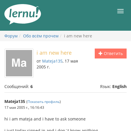
К
содержанию
Мен
Форум
Обо всём прочем
i am new here
i am new here
Ответить
от
Mateja135
, 17 мая
2005 г.
Сообщений:
6
Язык:
English
Mateja135
(
Показать профиль
)
17 мая 2005 г., 16:16:43
hi i am mateja and i have to ask someone
i just today signed in and i don`t know anithing