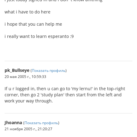
what i have to do here
i hope that you can help me
i really want to learn esperanto :9
pk_Bullseye
(
Показать профиль
)
20 мая 2005 г., 10:59:33
If u r logged in, then u can go to 'my lernu!' in the top-right
corner, then go 2 'study plan' then start from the left and
work your way through.
Jhoanna
(
Показать профиль
)
21 ноября 2005 г., 21:20:27