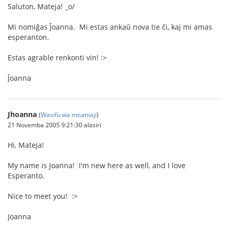
Saluton, Mateja! _o/
Mi nomiĝas Ĵoanna. Mi estas ankaŭ nova tie ĉi, kaj mi amas
esperanton.
Estas agrable renkonti vin! :>
Ĵoanna
Jhoanna
(
Wasifu wa mtumiaji
)
21 Novemba 2005 9:21:30 alasiri
Hi, Mateja!
My name is Joanna! I'm new here as well, and I love
Esperanto.
Nice to meet you! :>
Joanna