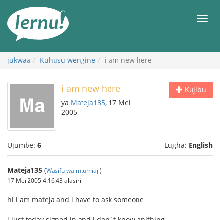
Kwa
maudhui
orod
jukwaa
Kuhusu wengine
i am new here
i am new here
Kujibu
ya
Mateja135
, 17 Mei
2005
Ujumbe:
6
Lugha:
English
Mateja135
(
Wasifu wa mtumiaji
)
17 Mei 2005 4:16:43 alasiri
hi i am mateja and i have to ask someone
i just today signed in and i don`t know anithing