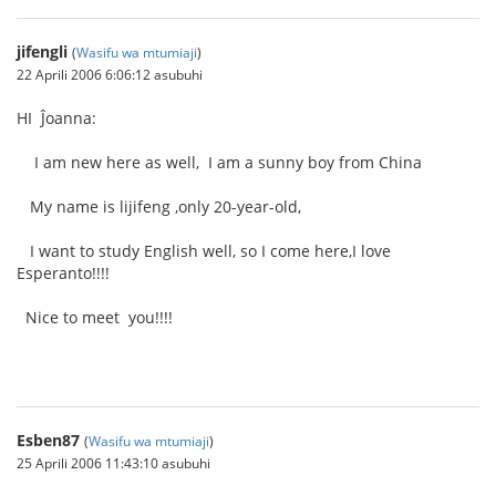
jifengli
(
Wasifu wa mtumiaji
)
22 Aprili 2006 6:06:12 asubuhi
HI Ĵoanna:
I am new here as well, I am a sunny boy from China
My name is lijifeng ,only 20-year-old,
I want to study English well, so I come here,I love
Esperanto!!!!
Nice to meet you!!!!
Esben87
(
Wasifu wa mtumiaji
)
25 Aprili 2006 11:43:10 asubuhi