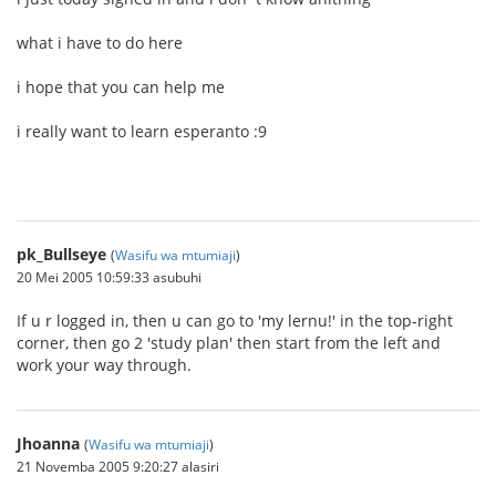
what i have to do here
i hope that you can help me
i really want to learn esperanto :9
pk_Bullseye
(
Wasifu wa mtumiaji
)
20 Mei 2005 10:59:33 asubuhi
If u r logged in, then u can go to 'my lernu!' in the top-right
corner, then go 2 'study plan' then start from the left and
work your way through.
Jhoanna
(
Wasifu wa mtumiaji
)
21 Novemba 2005 9:20:27 alasiri