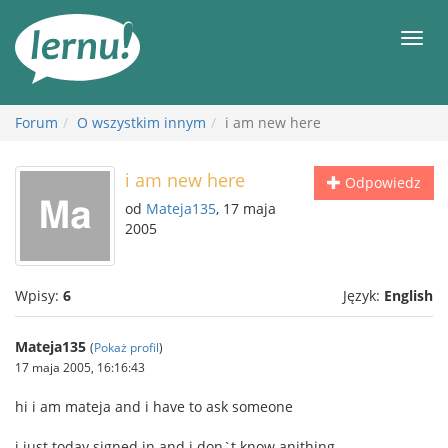
Więcej
Men
Forum
O wszystkim innym
i am new here
i am new here
Odpowiedz
od
Mateja135
, 17 maja
2005
Wpisy:
6
Język:
English
Mateja135
(
Pokaż profil
)
17 maja 2005, 16:16:43
hi i am mateja and i have to ask someone
i just today signed in and i don`t know anithing