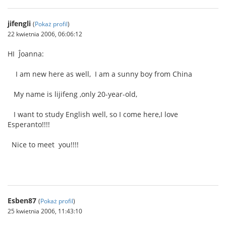
jifengli
(
Pokaż profil
)
22 kwietnia 2006, 06:06:12
HI Ĵoanna:
I am new here as well, I am a sunny boy from China
My name is lijifeng ,only 20-year-old,
I want to study English well, so I come here,I love
Esperanto!!!!
Nice to meet you!!!!
Esben87
(
Pokaż profil
)
25 kwietnia 2006, 11:43:10