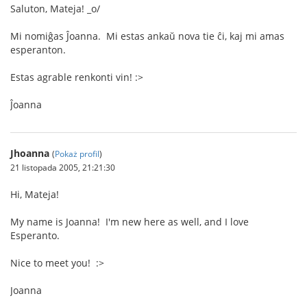
Saluton, Mateja! _o/
Mi nomiĝas Ĵoanna. Mi estas ankaŭ nova tie ĉi, kaj mi amas
esperanton.
Estas agrable renkonti vin! :>
Ĵoanna
Jhoanna
(
Pokaż profil
)
21 listopada 2005, 21:21:30
Hi, Mateja!
My name is Joanna! I'm new here as well, and I love
Esperanto.
Nice to meet you! :>
Joanna