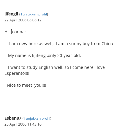
jifengli
(
Tunjukkan profil
)
22 April 2006 06.06.12
HI Ĵoanna:
I am new here as well, I am a sunny boy from China
My name is lijifeng ,only 20-year-old,
I want to study English well, so I come here,I love
Esperanto!!!!
Nice to meet you!!!!
Esben87
(
Tunjukkan profil
)
25 April 2006 11.43.10