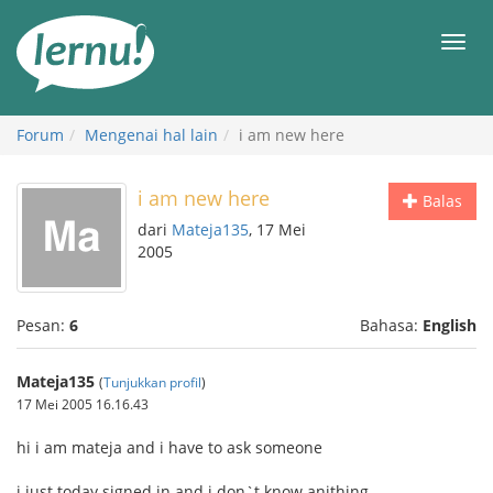
Ke
daftar
Men
isi
Forum
Mengenai hal lain
i am new here
i am new here
Balas
dari
Mateja135
, 17 Mei
2005
Pesan:
6
Bahasa:
English
Mateja135
(
Tunjukkan profil
)
17 Mei 2005 16.16.43
hi i am mateja and i have to ask someone
i just today signed in and i don`t know anithing