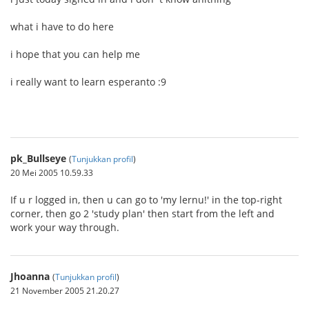
what i have to do here
i hope that you can help me
i really want to learn esperanto :9
pk_Bullseye
(
Tunjukkan profil
)
20 Mei 2005 10.59.33
If u r logged in, then u can go to 'my lernu!' in the top-right
corner, then go 2 'study plan' then start from the left and
work your way through.
Jhoanna
(
Tunjukkan profil
)
21 November 2005 21.20.27