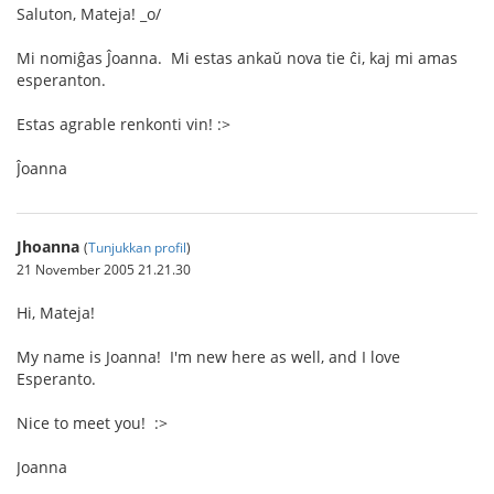
Saluton, Mateja! _o/
Mi nomiĝas Ĵoanna. Mi estas ankaŭ nova tie ĉi, kaj mi amas
esperanton.
Estas agrable renkonti vin! :>
Ĵoanna
Jhoanna
(
Tunjukkan profil
)
21 November 2005 21.21.30
Hi, Mateja!
My name is Joanna! I'm new here as well, and I love
Esperanto.
Nice to meet you! :>
Joanna