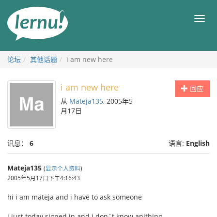
去
目
目
錄
录
頁
论坛
其他话题
i am new here
i am new here
回应
从
Mateja135
, 2005年5
月17日
讯息：
6
语言:
English
Mateja135
(
显示个人资料
)
2005年5月17日下午4:16:43
hi i am mateja and i have to ask someone
i just today signed in and i don`t know anithing