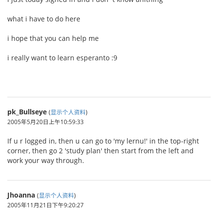
what i have to do here
i hope that you can help me
i really want to learn esperanto :9
pk_Bullseye
(
显示个人资料
)
2005年5月20日上午10:59:33
If u r logged in, then u can go to 'my lernu!' in the top-right
corner, then go 2 'study plan' then start from the left and
work your way through.
Jhoanna
(
显示个人资料
)
2005年11月21日下午9:20:27