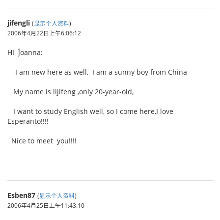
jifengli
(
显示个人资料
)
2006年4月22日上午6:06:12
HI Ĵoanna:
I am new here as well, I am a sunny boy from China
My name is lijifeng ,only 20-year-old,
I want to study English well, so I come here,I love
Esperanto!!!!
Nice to meet you!!!!
Esben87
(
显示个人资料
)
2006年4月25日上午11:43:10