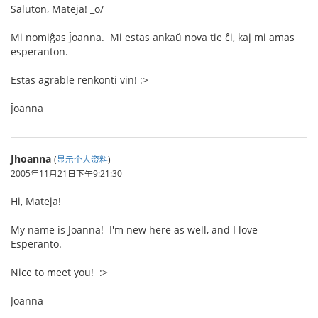
Saluton, Mateja! _o/
Mi nomiĝas Ĵoanna. Mi estas ankaŭ nova tie ĉi, kaj mi amas
esperanton.
Estas agrable renkonti vin! :>
Ĵoanna
Jhoanna
(
显示个人资料
)
2005年11月21日下午9:21:30
Hi, Mateja!
My name is Joanna! I'm new here as well, and I love
Esperanto.
Nice to meet you! :>
Joanna