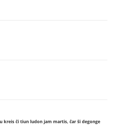
iu kreis ĉi tiun ludon jam martis, ĉar ŝi degonge