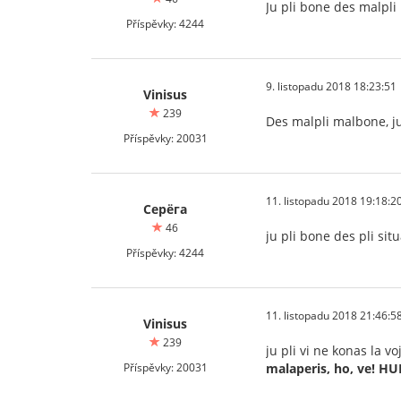
Ju pli bone des malpl
Příspěvky: 4244
9. listopadu 2018 18:23:51
Vinisus
239
Des malpli malbone, ju
Příspěvky: 20031
11. listopadu 2018 19:18:2
Серёга
46
ju pli bone des pli si
Příspěvky: 4244
11. listopadu 2018 21:46:5
Vinisus
239
ju pli vi ne konas la v
Příspěvky: 20031
malaperis, ho, ve!
HUB