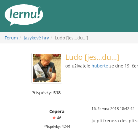
Přejít
k
obsahu
Fórum
Jazykové hry
Ludo [jes...du...]
Ludo [jes...du...]
od uživatele
huberte
ze dne 19. če
Příspěvky:
518
16. června 2018 18:42:42
Серёга
46
Ju pli freneza des pli
Příspěvky: 4244