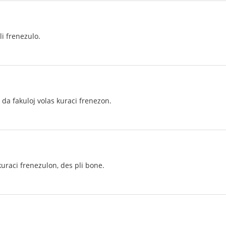
li frenezulo.
i da fakuloj volas kuraci frenezon.
 kuraci frenezulon, des pli bone.