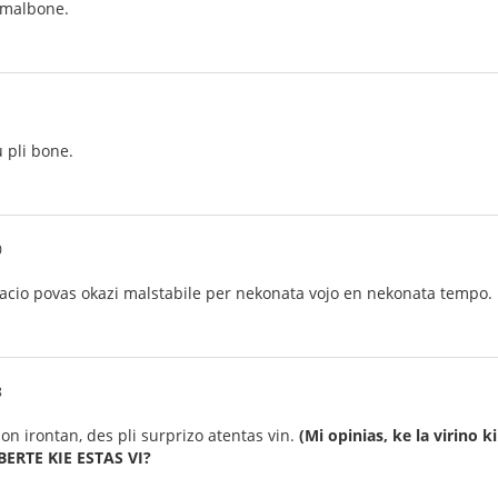
i malbone.
 pli bone.
0
tuacio povas okazi malstabile per nekonata vojo en nekonata tempo.
8
ojon irontan, des pli surprizo atentas vin.
(Mi opinias, ke la virino k
ERTE KIE ESTAS VI?