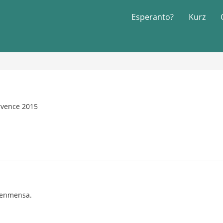
Esperanto?
Kurz
rvence 2015
 senmensa.