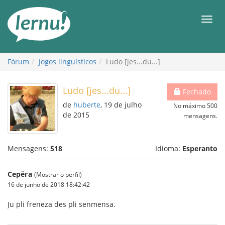
Ir
ao
Men
conteúdo
Fórum
Jogos linguísticos
Ludo [jes...du...]
Ludo [jes...du...]
Fechado
de
huberte
, 19 de julho
No máximo 500
de 2015
mensagens.
Mensagens:
518
Idioma:
Esperanto
Серёга
(Mostrar o perfil)
16 de junho de 2018 18:42:42
Ju pli freneza des pli senmensa.