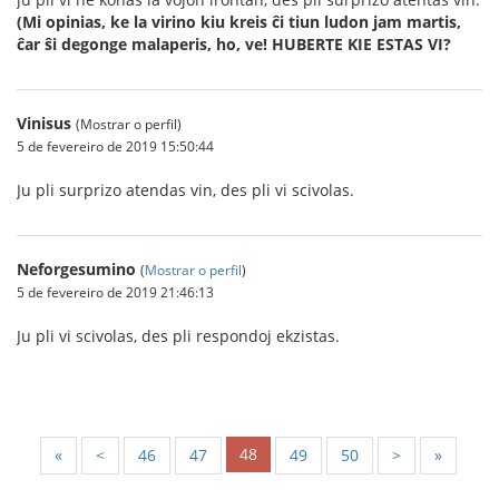
(Mi opinias, ke la virino kiu kreis ĉi tiun ludon jam martis,
ĉar ŝi degonge malaperis, ho, ve!
HUBERTE KIE ESTAS VI?
Vinisus
(Mostrar o perfil)
5 de fevereiro de 2019 15:50:44
Ju pli surprizo atendas vin, des pli vi scivolas.
Neforgesumino
(
Mostrar o perfil
)
5 de fevereiro de 2019 21:46:13
Ju pli vi scivolas, des pli respondoj ekzistas.
48
«
<
46
47
49
50
>
»