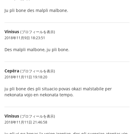
Ju pli bone des malpli malbone.
Vinisus
(プロフィールを表示)
2018年11月9日 18:23:51
Des malpli malbone, ju pli bone.
Серёга
(プロフィールを表示)
2018年11月11日 19:18:20
ju pli bone des pli situacio povas okazi malstabile per
nekonata vojo en nekonata tempo.
Vinisus
(プロフィールを表示)
2018年11月11日 21:46:58
ju pli vi ne konas la vojon irontan, des pli surprizo atentas vin.