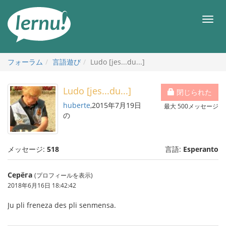
目
次
メ
へ
ニ
ュ
ー
フォーラム
言語遊び
Ludo [jes...du...]
Ludo [jes...du...]
閉じられた
huberte
,2015年7月19日
最大 500メッセージ
の
メッセージ:
518
言語:
Esperanto
Серёга
(プロフィールを表示)
2018年6月16日 18:42:42
Ju pli freneza des pli senmensa.