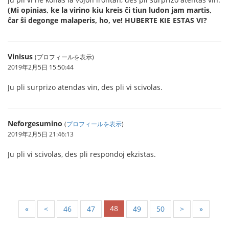
(Mi opinias, ke la virino kiu kreis ĉi tiun ludon jam martis,
ĉar ŝi degonge malaperis, ho, ve!
HUBERTE KIE ESTAS VI?
Vinisus
(プロフィールを表示)
2019年2月5日 15:50:44
Ju pli surprizo atendas vin, des pli vi scivolas.
Neforgesumino
(
プロフィールを表示
)
2019年2月5日 21:46:13
Ju pli vi scivolas, des pli respondoj ekzistas.
48
«
<
46
47
49
50
>
»