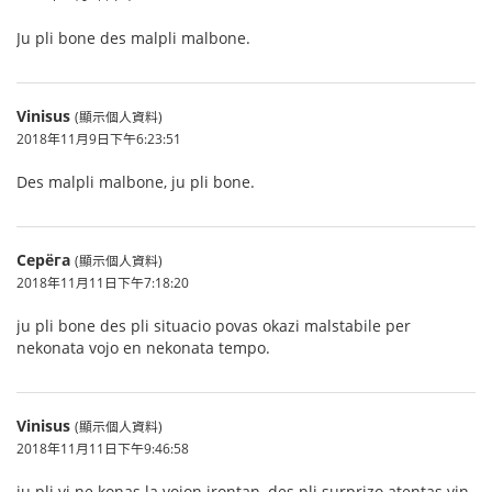
Ju pli bone des malpli malbone.
Vinisus
(顯示個人資料)
2018年11月9日下午6:23:51
Des malpli malbone, ju pli bone.
Серёга
(顯示個人資料)
2018年11月11日下午7:18:20
ju pli bone des pli situacio povas okazi malstabile per
nekonata vojo en nekonata tempo.
Vinisus
(顯示個人資料)
2018年11月11日下午9:46:58
ju pli vi ne konas la vojon irontan, des pli surprizo atentas vin.