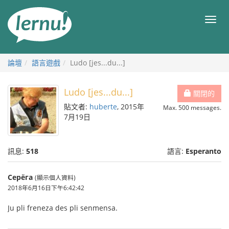
前
往
目
目
錄
錄
論壇
語言遊戲
Ludo [jes...du...]
Ludo [jes...du...]
關閉的
貼文者:
huberte
, 2015年
Max. 500 messages.
7月19日
訊息:
518
語言:
Esperanto
Серёга
(顯示個人資料)
2018年6月16日下午6:42:42
Ju pli freneza des pli senmensa.