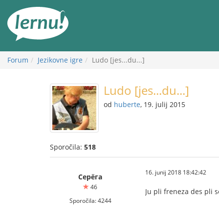
K
vsebini
Forum
Jezikovne igre
Ludo [jes...du...]
Ludo [jes...du...]
od
huberte
, 19. julij 2015
Sporočila:
518
16. junij 2018 18:42:42
Серёга
46
Ju pli freneza des pli
Sporočila: 4244