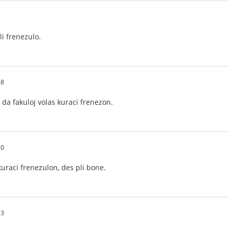
li frenezulo.
58
i da fakuloj volas kuraci frenezon.
10
 kuraci frenezulon, des pli bone.
13