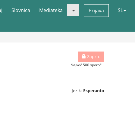
aj
Slovnica
Mediateka
SL
Prijava
Zaprto
Največ 500 sporočil.
Jezik:
Esperanto