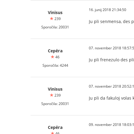
16. junij 2018 21:34:50
Vinisus
239
Ju pli senmensa, des p
Sporočila: 20031
07. november 2018 18:57:
Серёга
46
Ju pli frenezulo des pl
Sporočila: 4244
07. november 2018 20:52:
Vinisus
239
Ju pli da fakuloj volas
Sporočila: 20031
09. november 2018 18:03:
Серёга
46