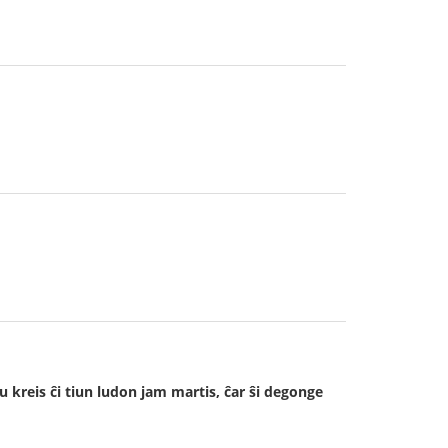
iu kreis ĉi tiun ludon jam martis, ĉar ŝi degonge