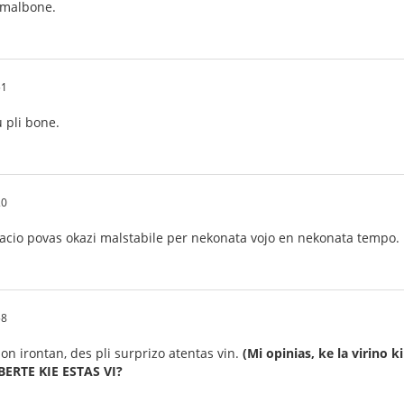
i malbone.
51
 pli bone.
20
tuacio povas okazi malstabile per nekonata vojo en nekonata tempo.
58
ojon irontan, des pli surprizo atentas vin.
(Mi opinias, ke la virino k
ERTE KIE ESTAS VI?