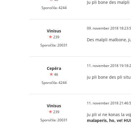
Ju pli bone des malpl
Sporočila: 4244
09. november 2018 18:23:
Vinisus
239
Des malpli malbone, ju
Sporočila: 20031
11. november 2018 19:18:
Серёга
46
ju pli bone des pli si
Sporočila: 4244
11. november 2018 21:46:
Vinisus
239
ju pli vi ne konas la v
Sporočila: 20031
malaperis, ho, ve!
HUB