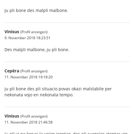
Ju pli bone des malpli malbone.
Vinisus
(Profil anzeigen)
9. November 2018 18:23:51
Des malpli malbone, ju pli bone.
Серёга
(Profil anzeigen)
11. November 2018 19:18:20
ju pli bone des pli situacio povas okazi malstabile per
nekonata vojo en nekonata tempo.
Vinisus
(Profil anzeigen)
11. November 2018 21:46:58
ju pli vi ne konas la vojon irontan, des pli surprizo atentas vin.