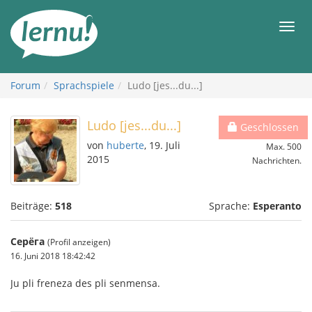
Zum
Inhalt
Men
Forum
Sprachspiele
Ludo [jes...du...]
Ludo [jes...du...]
Geschlossen
von
huberte
, 19. Juli
Max. 500
2015
Nachrichten.
Beiträge:
518
Sprache:
Esperanto
Серёга
(Profil anzeigen)
16. Juni 2018 18:42:42
Ju pli freneza des pli senmensa.