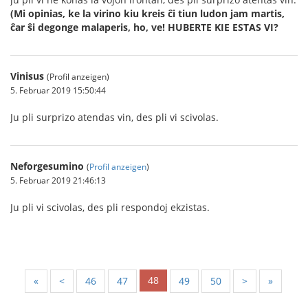
(Mi opinias, ke la virino kiu kreis ĉi tiun ludon jam martis,
ĉar ŝi degonge malaperis, ho, ve!
HUBERTE KIE ESTAS VI?
Vinisus
(Profil anzeigen)
5. Februar 2019 15:50:44
Ju pli surprizo atendas vin, des pli vi scivolas.
Neforgesumino
(
Profil anzeigen
)
5. Februar 2019 21:46:13
Ju pli vi scivolas, des pli respondoj ekzistas.
48
«
<
46
47
49
50
>
»