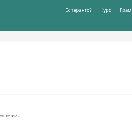
Есперанто?
Курс
Грам
 senmensa.