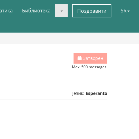
атика
Библиотека
SR
Поздравити
Затворен
Max. 500 messages.
Језик:
Esperanto