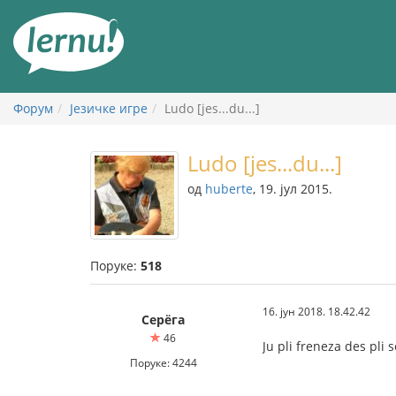
У
садржају
Форум
Језичке игре
Ludo [jes...du...]
Ludo [jes...du...]
од
huberte
, 19. јул 2015.
Поруке:
518
16. јун 2018. 18.42.42
Серёга
46
Ju pli freneza des pli
Поруке: 4244