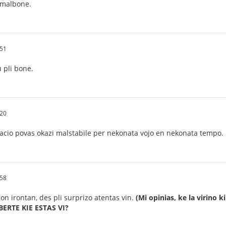
i malbone.
.51
 pli bone.
.20
tuacio povas okazi malstabile per nekonata vojo en nekonata tempo.
.58
ojon irontan, des pli surprizo atentas vin.
(Mi opinias, ke la virino k
ERTE KIE ESTAS VI?