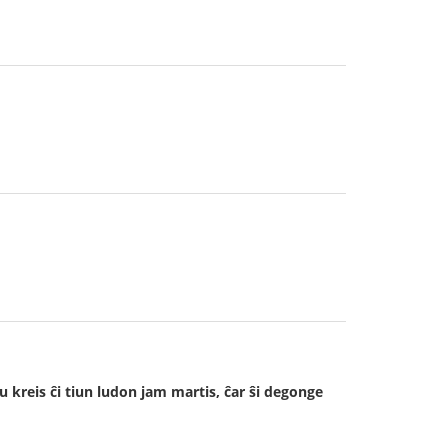
iu kreis ĉi tiun ludon jam martis, ĉar ŝi degonge