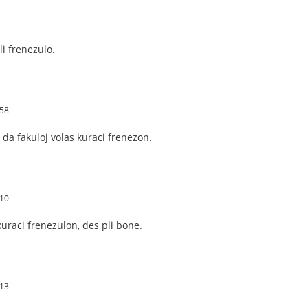
li frenezulo.
.58
i da fakuloj volas kuraci frenezon.
.10
 kuraci frenezulon, des pli bone.
.13