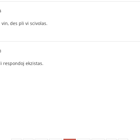
4
vin, des pli vi scivolas.
3
pli respondoj ekzistas.