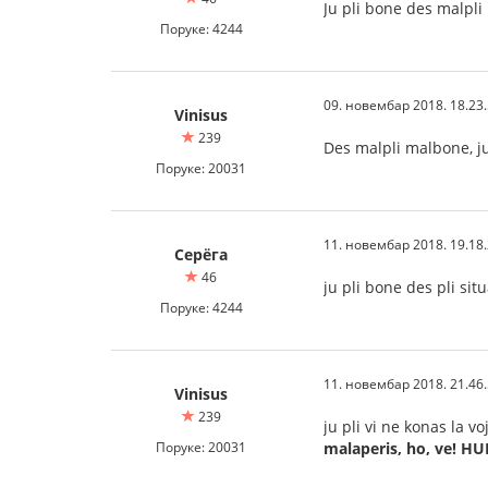
Ju pli bone des malpl
Поруке: 4244
09. новембар 2018. 18.23
Vinisus
239
Des malpli malbone, ju
Поруке: 20031
11. новембар 2018. 19.18
Серёга
46
ju pli bone des pli si
Поруке: 4244
11. новембар 2018. 21.46
Vinisus
239
ju pli vi ne konas la v
Поруке: 20031
malaperis, ho, ve!
HUB