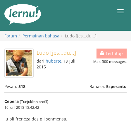
Ke
daftar
Men
isi
Forum
Permainan bahasa
Ludo [jes...du...]
Ludo [jes...du...]
Tertutup
dari
huberte
, 19 Juli
Max. 500 messages.
2015
Pesan:
518
Bahasa:
Esperanto
Серёга
(Tunjukkan profil)
16 Juni 2018 18.42.42
Ju pli freneza des pli senmensa.