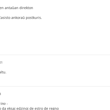
 en antaŭan direkton
 ĉasisto ankoraŭ postkuris.
21
ltu.
8
rino
-
ro da eksaj edzinoj de estro de regno