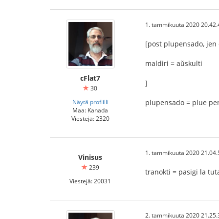
1. tammikuuta 2020 20.42.
[post plupensado, jen 
maldiri = aŭskulti
cFlat7
]
30
Näytä profiilli
plupensado = plue pen
Maa: Kanada
Viestejä: 2320
1. tammikuuta 2020 21.04.
Vinisus
239
tranokti = pasigi la tu
Viestejä: 20031
2. tammikuuta 2020 21.25.