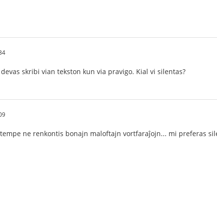
34
i devas skribi vian tekston kun via pravigo. Kial vi silentas?
09
tempe ne renkontis bonajn maloftajn vortfaraĵojn... mi preferas sile