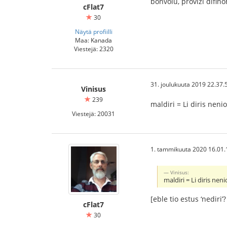
bonvolu, provizi difin
cFlat7
30
Näytä profiilli
Maa: Kanada
Viestejä: 2320
31. joulukuuta 2019 22.37.
Vinisus
239
maldiri = Li diris nenio
Viestejä: 20031
1. tammikuuta 2020 16.01.
Vinisus:
maldiri = Li diris neni
[eble tio estus ‘nediri’
cFlat7
30