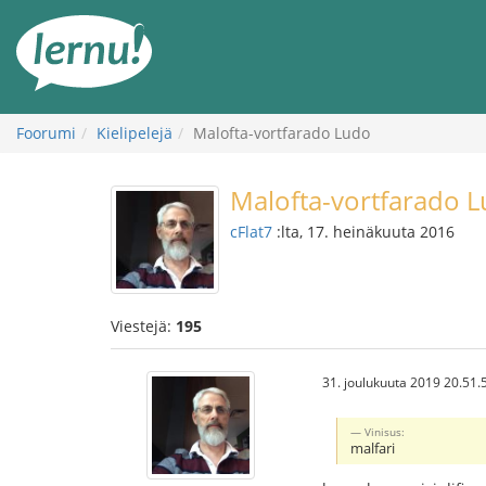
Tästä
sisältöön
Foorumi
Kielipelejä
Malofta-vortfarado Ludo
Malofta-vortfarado 
cFlat7
:lta, 17. heinäkuuta 2016
Viestejä:
195
31. joulukuuta 2019 20.51.
Vinisus:
malfari