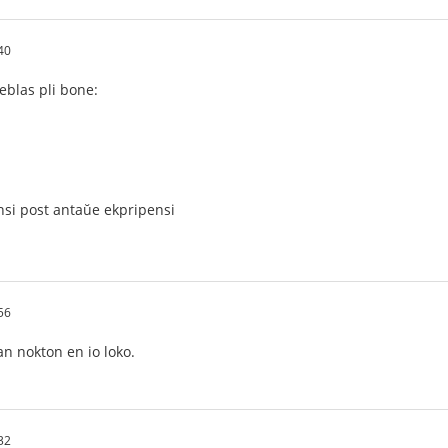
40
eblas pli bone:
si post antaŭe ekpripensi
56
tan nokton en io loko.
32