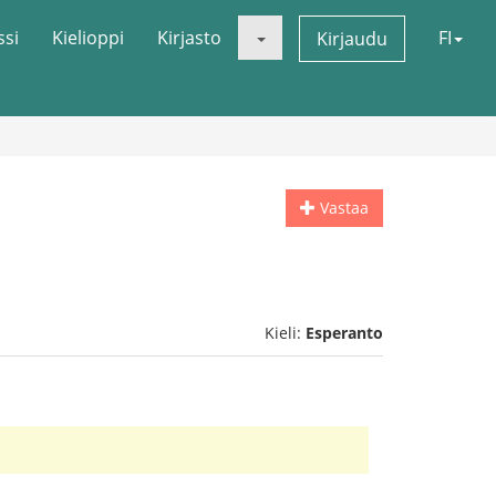
ssi
Kielioppi
Kirjasto
FI
Kirjaudu
Vastaa
Kieli:
Esperanto