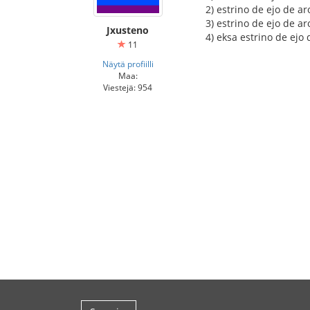
2) estrino de ejo de a
3) estrino de ejo de a
Jxusteno
4) eksa estrino de ejo
11
Näytä profiilli
Maa:
Viestejä: 954