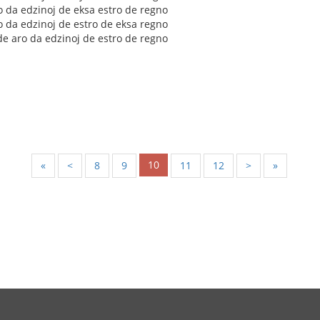
ro da edzinoj de eksa estro de regno
ro da edzinoj de estro de eksa regno
 de aro da edzinoj de estro de regno
10
«
<
8
9
11
12
>
»