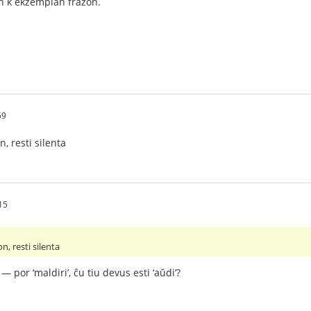
on k ekzemplan frazon.
59
n, resti silenta
15
on, resti silenta
? — por ‘maldiri’, ĉu tiu devus esti ‘aŭdi’?