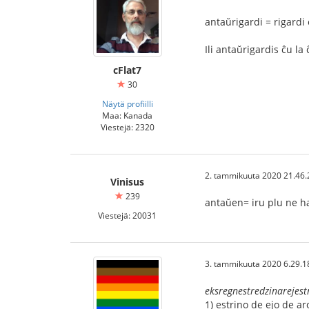
antaŭrigardi = rigardi
Ili antaŭrigardis ĉu la
cFlat7
30
Näytä profiilli
Maa: Kanada
Viestejä: 2320
2. tammikuuta 2020 21.46.
Vinisus
239
antaŭen= iru plu ne ha
Viestejä: 20031
3. tammikuuta 2020 6.29.1
eksregnestredzinarejest
1) estrino de ejo de a