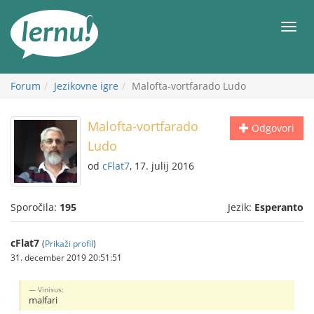
K
vsebini
Meni
Forum
Jezikovne igre
Malofta-vortfarado Ludo
Malofta-vortfarado
Odgovori
Ludo
od
cFlat7
, 17. julij 2016
Sporočila:
195
Jezik:
Esperanto
cFlat7
(
Prikaži profil
)
31. december 2019 20:51:51
Vinisus:
malfari