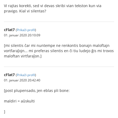
Vi rajtas korekti, sed vi devas skribi vian tekston kun via
pravigo. Kial vi silentas?
cFlat7
(
Prikaži profil
)
01. januar 2020 20:10:09
[mi silentis ĉar mi nuntempe ne renkontis bonajn maloftajn
vortfaraĵojn... mi preferas silentis en ĉi tiu ludejo ĝis mi trovos
maloftan virtfaraĵon.]
cFlat7
(
Prikaži profil
)
01. januar 2020 20:42:40
[post plupensado, jen eblas pli bone:
maldiri = aŭskulti
]