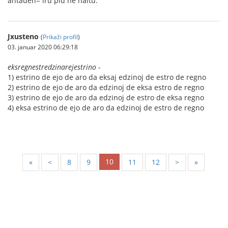
antaŭen= iru plu ne haltu.
Jxusteno
(
Prikaži profil
)
03. januar 2020 06:29:18
eksregnestredzinarejestrino
-
1) estrino de ejo de aro da eksaj edzinoj de estro de regno
2) estrino de ejo de aro da edzinoj de eksa estro de regno
3) estrino de ejo de aro da edzinoj de estro de eksa regno
4) eksa estrino de ejo de aro da edzinoj de estro de regno
10
«
<
8
9
11
12
>
»