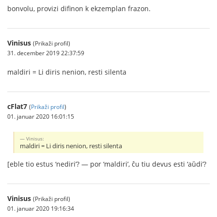
bonvolu, provizi difinon k ekzemplan frazon.
Vinisus
(Prikaži profil)
31. december 2019 22:37:59
maldiri = Li diris nenion, resti silenta
cFlat7
(
Prikaži profil
)
01. januar 2020 16:01:15
Vinisus:
maldiri = Li diris nenion, resti silenta
[eble tio estus ‘nediri’? — por ‘maldiri’, ĉu tiu devus esti ‘aŭdi’?
Vinisus
(Prikaži profil)
01. januar 2020 19:16:34