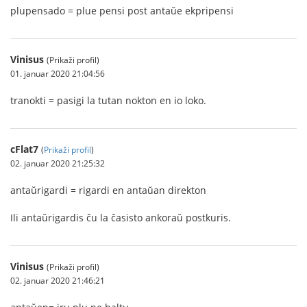
plupensado = plue pensi post antaŭe ekpripensi
Vinisus
(Prikaži profil)
01. januar 2020 21:04:56
tranokti = pasigi la tutan nokton en io loko.
cFlat7
(
Prikaži profil
)
02. januar 2020 21:25:32
antaŭrigardi = rigardi en antaŭan direkton
Ili antaŭrigardis ĉu la ĉasisto ankoraŭ postkuris.
Vinisus
(Prikaži profil)
02. januar 2020 21:46:21