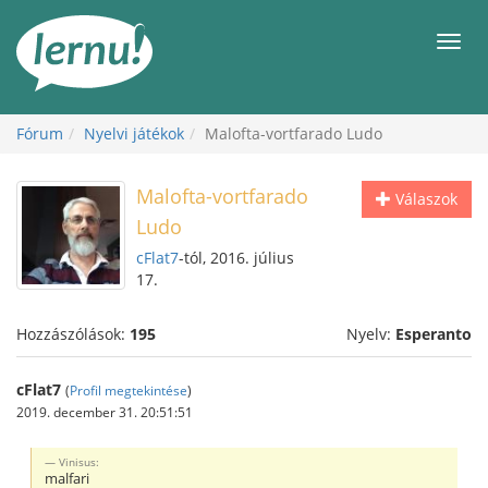
Tartalom
Men
Fórum
Nyelvi játékok
Malofta-vortfarado Ludo
Malofta-vortfarado
Válaszok
Ludo
cFlat7
-tól, 2016. július
17.
Hozzászólások:
195
Nyelv:
Esperanto
cFlat7
(
Profil megtekintése
)
2019. december 31. 20:51:51
Vinisus:
malfari