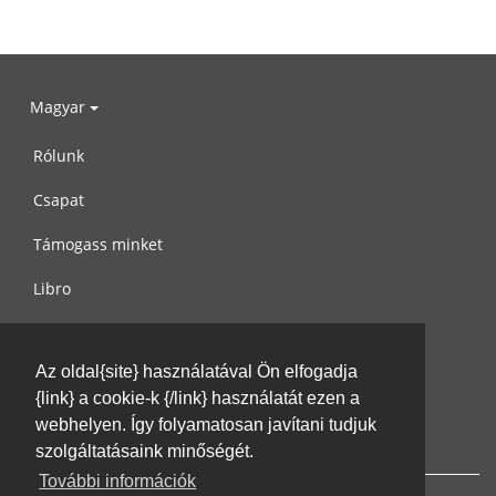
Magyar
Rólunk
Csapat
Támogass minket
Libro
Adatvédelem
Az oldal{site} használatával Ön elfogadja
Használati feltételek
{link} a cookie-k {/link} használatát ezen a
Írj nekünk
webhelyen. Így folyamatosan javítani tudjuk
szolgáltatásaink minőségét.
További információk