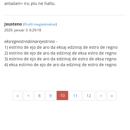
antaŭen= iru plu ne haltu.
Jxusteno
(
Profil megtekintése
)
2020. január 3. 6:29:18
eksregnestredzinarejestrino
-
1) estrino de ejo de aro da eksaj edzinoj de estro de regno
2) estrino de ejo de aro da edzinoj de eksa estro de regno
3) estrino de ejo de aro da edzinoj de estro de eksa regno
4) eksa estrino de ejo de aro da edzinoj de estro de regno
10
«
<
8
9
11
12
>
»