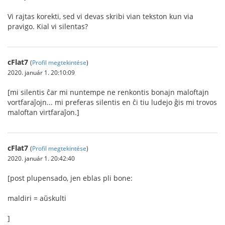
Vi rajtas korekti, sed vi devas skribi vian tekston kun via
pravigo. Kial vi silentas?
cFlat7
(
Profil megtekintése
)
2020. január 1. 20:10:09
[mi silentis ĉar mi nuntempe ne renkontis bonajn maloftajn
vortfaraĵojn... mi preferas silentis en ĉi tiu ludejo ĝis mi trovos
maloftan virtfaraĵon.]
cFlat7
(
Profil megtekintése
)
2020. január 1. 20:42:40
[post plupensado, jen eblas pli bone:
maldiri = aŭskulti
]