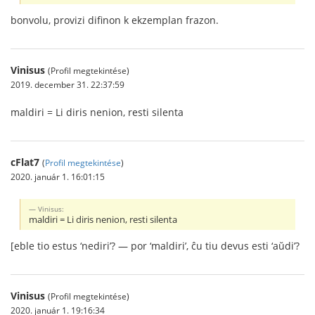
bonvolu, provizi difinon k ekzemplan frazon.
Vinisus
(Profil megtekintése)
2019. december 31. 22:37:59
maldiri = Li diris nenion, resti silenta
cFlat7
(
Profil megtekintése
)
2020. január 1. 16:01:15
Vinisus:
maldiri = Li diris nenion, resti silenta
[eble tio estus ‘nediri’? — por ‘maldiri’, ĉu tiu devus esti ‘aŭdi’?
Vinisus
(Profil megtekintése)
2020. január 1. 19:16:34