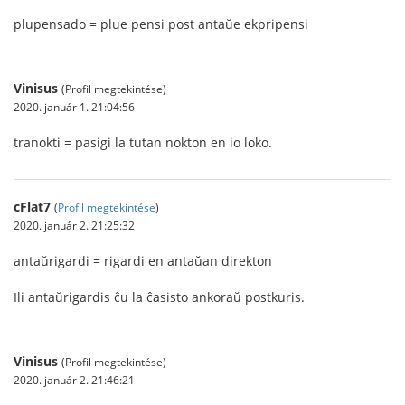
plupensado = plue pensi post antaŭe ekpripensi
Vinisus
(Profil megtekintése)
2020. január 1. 21:04:56
tranokti = pasigi la tutan nokton en io loko.
cFlat7
(
Profil megtekintése
)
2020. január 2. 21:25:32
antaŭrigardi = rigardi en antaŭan direkton
Ili antaŭrigardis ĉu la ĉasisto ankoraŭ postkuris.
Vinisus
(Profil megtekintése)
2020. január 2. 21:46:21