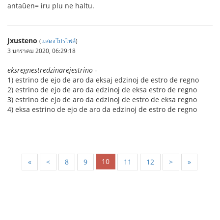
antaŭen= iru plu ne haltu.
Jxusteno
(
แสดงโปรไฟล์
)
3 มกราคม 2020, 06:29:18
eksregnestredzinarejestrino
-
1) estrino de ejo de aro da eksaj edzinoj de estro de regno
2) estrino de ejo de aro da edzinoj de eksa estro de regno
3) estrino de ejo de aro da edzinoj de estro de eksa regno
4) eksa estrino de ejo de aro da edzinoj de estro de regno
10
«
<
8
9
11
12
>
»