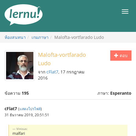
ไป
ยัง
เมนู
สารบัญ
ห้องสนทนา
เกมภาษา
Malofta-vortfarado Ludo
Malofta-vortfarado
ตอบ
Ludo
จาก
cFlat7
, 17 กรกฎาคม
2016
ข้อความ
195
ภาษา:
Esperanto
cFlat7
(
แสดงโปรไฟล์
)
31 ธันวาคม 2019, 20:51:51
Vinisus:
malfari