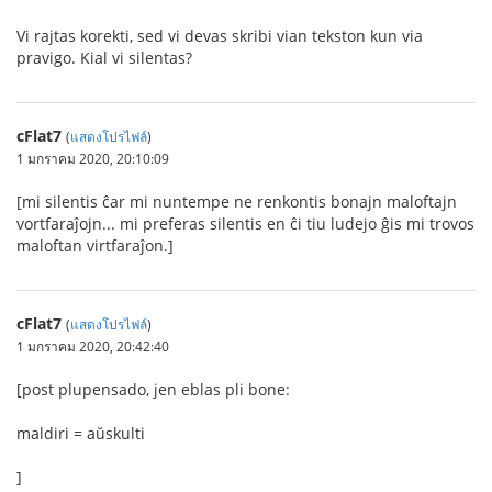
Vi rajtas korekti, sed vi devas skribi vian tekston kun via
pravigo. Kial vi silentas?
cFlat7
(
แสดงโปรไฟล์
)
1 มกราคม 2020, 20:10:09
[mi silentis ĉar mi nuntempe ne renkontis bonajn maloftajn
vortfaraĵojn... mi preferas silentis en ĉi tiu ludejo ĝis mi trovos
maloftan virtfaraĵon.]
cFlat7
(
แสดงโปรไฟล์
)
1 มกราคม 2020, 20:42:40
[post plupensado, jen eblas pli bone:
maldiri = aŭskulti
]