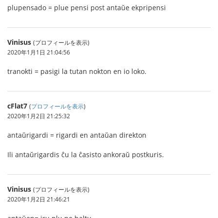
plupensado = plue pensi post antaŭe ekpripensi
Vinisus
(プロフィールを表示)
2020年1月1日 21:04:56
tranokti = pasigi la tutan nokton en io loko.
cFlat7
(
プロフィールを表示
)
2020年1月2日 21:25:32
antaŭrigardi = rigardi en antaŭan direkton
Ili antaŭrigardis ĉu la ĉasisto ankoraŭ postkuris.
Vinisus
(プロフィールを表示)
2020年1月2日 21:46:21