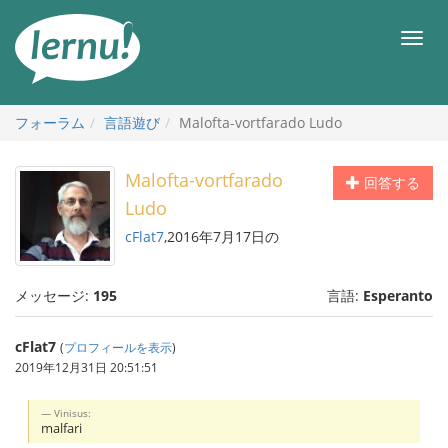
目
次
メ
へ
ニ
ュ
ー
フォーラム
言語遊び
Malofta-vortfarado Ludo
Malofta-vortfarado
回答する
Ludo
cFlat7
,2016年7月17日の
メッセージ:
195
言語:
Esperanto
cFlat7
(
プロフィールを表示
)
2019年12月31日 20:51:51
Vinisus:
malfari