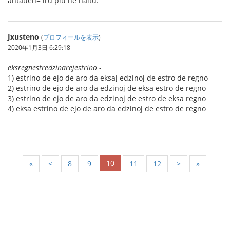
antaŭen= iru plu ne haltu.
Jxusteno
(
プロフィールを表示
)
2020年1月3日 6:29:18
eksregnestredzinarejestrino
-
1) estrino de ejo de aro da eksaj edzinoj de estro de regno
2) estrino de ejo de aro da edzinoj de eksa estro de regno
3) estrino de ejo de aro da edzinoj de estro de eksa regno
4) eksa estrino de ejo de aro da edzinoj de estro de regno
10
«
<
8
9
11
12
>
»