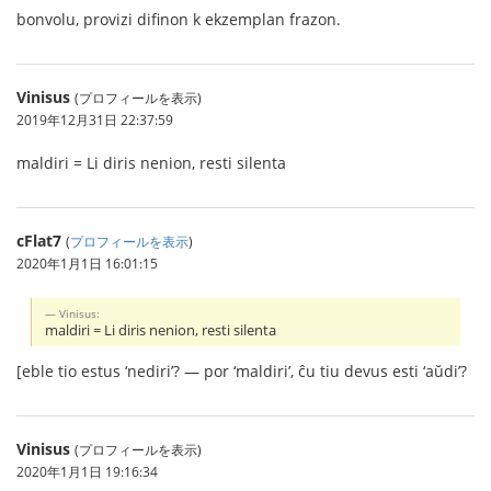
bonvolu, provizi difinon k ekzemplan frazon.
Vinisus
(プロフィールを表示)
2019年12月31日 22:37:59
maldiri = Li diris nenion, resti silenta
cFlat7
(
プロフィールを表示
)
2020年1月1日 16:01:15
Vinisus:
maldiri = Li diris nenion, resti silenta
[eble tio estus ‘nediri’? — por ‘maldiri’, ĉu tiu devus esti ‘aŭdi’?
Vinisus
(プロフィールを表示)
2020年1月1日 19:16:34