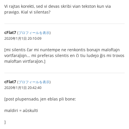
Vi rajtas korekti, sed vi devas skribi vian tekston kun via
pravigo. Kial vi silentas?
cFlat7
(
プロフィールを表示
)
2020年1月1日 20:10:09
[mi silentis ĉar mi nuntempe ne renkontis bonajn maloftajn
vortfaraĵojn... mi preferas silentis en ĉi tiu ludejo ĝis mi trovos
maloftan virtfaraĵon.]
cFlat7
(
プロフィールを表示
)
2020年1月1日 20:42:40
[post plupensado, jen eblas pli bone:
maldiri = aŭskulti
]