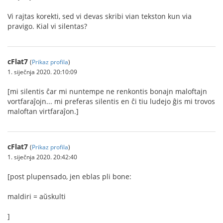
Vi rajtas korekti, sed vi devas skribi vian tekston kun via
pravigo. Kial vi silentas?
cFlat7
(
Prikaz profila
)
1. siječnja 2020. 20:10:09
[mi silentis ĉar mi nuntempe ne renkontis bonajn maloftajn
vortfaraĵojn... mi preferas silentis en ĉi tiu ludejo ĝis mi trovos
maloftan virtfaraĵon.]
cFlat7
(
Prikaz profila
)
1. siječnja 2020. 20:42:40
[post plupensado, jen eblas pli bone:
maldiri = aŭskulti
]