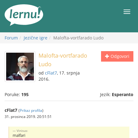
Sadržaj
Meni
Forum
Jezične igre
Malofta-vortfarado Ludo
Malofta-vortfarado
Odgovori
Ludo
od
cFlat7
, 17. srpnja
2016.
Poruke:
195
Jezik:
Esperanto
cFlat7
(
Prikaz profila
)
31. prosinca 2019. 20:51:51
Vinisus:
malfari