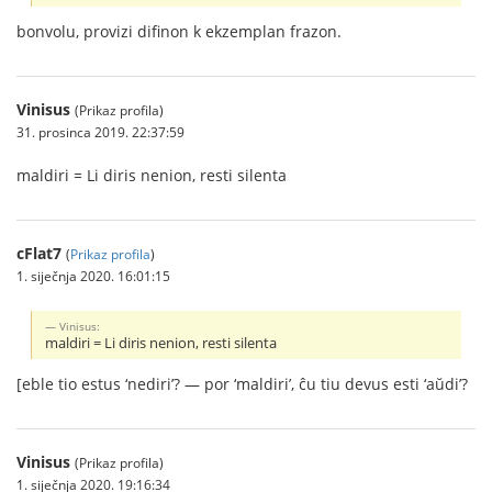
bonvolu, provizi difinon k ekzemplan frazon.
Vinisus
(Prikaz profila)
31. prosinca 2019. 22:37:59
maldiri = Li diris nenion, resti silenta
cFlat7
(
Prikaz profila
)
1. siječnja 2020. 16:01:15
Vinisus:
maldiri = Li diris nenion, resti silenta
[eble tio estus ‘nediri’? — por ‘maldiri’, ĉu tiu devus esti ‘aŭdi’?
Vinisus
(Prikaz profila)
1. siječnja 2020. 19:16:34