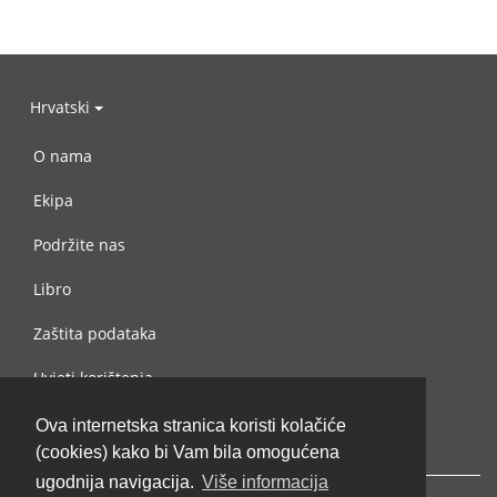
Hrvatski
O nama
Ekipa
Podržite nas
Libro
Zaštita podataka
Uvjeti korištenja
Kontaktiraj nas
Ova internetska stranica koristi kolačiće
(cookies) kako bi Vam bila omogućena
ugodnija navigacija.
Više informacija