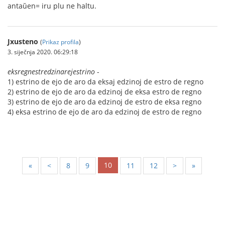
antaŭen= iru plu ne haltu.
Jxusteno
(
Prikaz profila
)
3. siječnja 2020. 06:29:18
eksregnestredzinarejestrino
-
1) estrino de ejo de aro da eksaj edzinoj de estro de regno
2) estrino de ejo de aro da edzinoj de eksa estro de regno
3) estrino de ejo de aro da edzinoj de estro de eksa regno
4) eksa estrino de ejo de aro da edzinoj de estro de regno
10
«
<
8
9
11
12
>
»