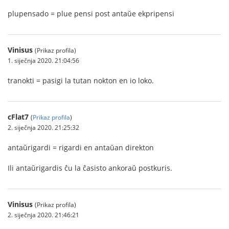
plupensado = plue pensi post antaŭe ekpripensi
Vinisus
(Prikaz profila)
1. siječnja 2020. 21:04:56
tranokti = pasigi la tutan nokton en io loko.
cFlat7
(
Prikaz profila
)
2. siječnja 2020. 21:25:32
antaŭrigardi = rigardi en antaŭan direkton
Ili antaŭrigardis ĉu la ĉasisto ankoraŭ postkuris.
Vinisus
(Prikaz profila)
2. siječnja 2020. 21:46:21