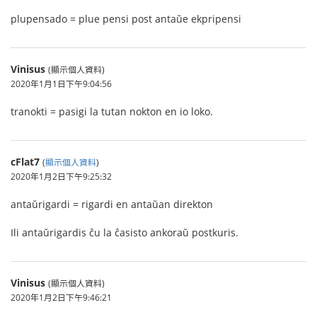
plupensado = plue pensi post antaŭe ekpripensi
Vinisus
(顯示個人資料)
2020年1月1日下午9:04:56
tranokti = pasigi la tutan nokton en io loko.
cFlat7
(
顯示個人資料
)
2020年1月2日下午9:25:32
antaŭrigardi = rigardi en antaŭan direkton
Ili antaŭrigardis ĉu la ĉasisto ankoraŭ postkuris.
Vinisus
(顯示個人資料)
2020年1月2日下午9:46:21