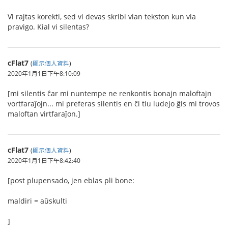
Vi rajtas korekti, sed vi devas skribi vian tekston kun via
pravigo. Kial vi silentas?
cFlat7
(
顯示個人資料
)
2020年1月1日下午8:10:09
[mi silentis ĉar mi nuntempe ne renkontis bonajn maloftajn
vortfaraĵojn... mi preferas silentis en ĉi tiu ludejo ĝis mi trovos
maloftan virtfaraĵon.]
cFlat7
(
顯示個人資料
)
2020年1月1日下午8:42:40
[post plupensado, jen eblas pli bone:
maldiri = aŭskulti
]