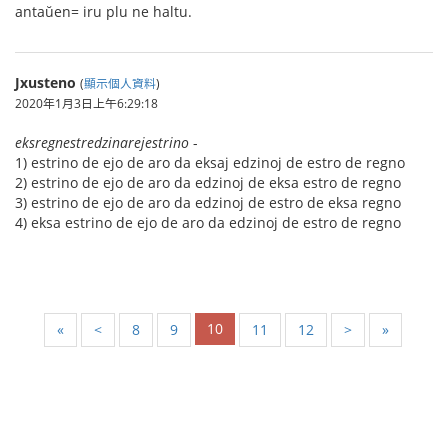
antaŭen= iru plu ne haltu.
Jxusteno
(
顯示個人資料
)
2020年1月3日上午6:29:18
eksregnestredzinarejestrino
-
1) estrino de ejo de aro da eksaj edzinoj de estro de regno
2) estrino de ejo de aro da edzinoj de eksa estro de regno
3) estrino de ejo de aro da edzinoj de estro de eksa regno
4) eksa estrino de ejo de aro da edzinoj de estro de regno
10
«
<
8
9
11
12
>
»