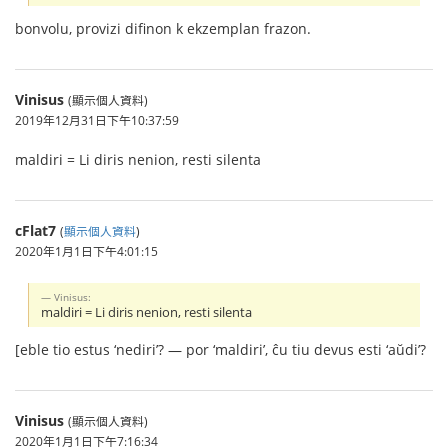
bonvolu, provizi difinon k ekzemplan frazon.
Vinisus
(顯示個人資料)
2019年12月31日下午10:37:59
maldiri = Li diris nenion, resti silenta
cFlat7
(
顯示個人資料
)
2020年1月1日下午4:01:15
Vinisus:
maldiri = Li diris nenion, resti silenta
[eble tio estus ‘nediri’? — por ‘maldiri’, ĉu tiu devus esti ‘aŭdi’?
Vinisus
(顯示個人資料)
2020年1月1日下午7:16:34