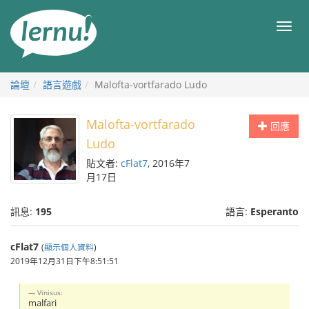
前
往
目
目
錄
錄
論壇
語言遊戲
Malofta-vortfarado Ludo
Malofta-vortfarado
回應
Ludo
貼文者:
cFlat7
, 2016年7
月17日
訊息:
195
語言:
Esperanto
cFlat7
(
顯示個人資料
)
2019年12月31日下午8:51:51
Vinisus:
malfari