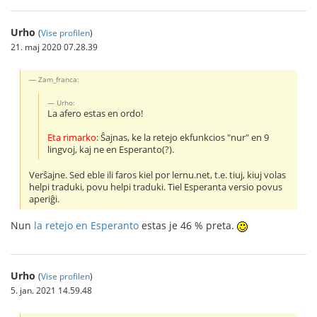
Urho
(
Vise profilen
)
21. maj 2020 07.28.39
Zam_franca:
Urho:
La afero estas en ordo!
Eta rimarko
: Ŝajnas, ke la retejo ekfunkcios "nur" en 9
lingvoj, kaj ne en Esperanto(?).
Verŝajne. Sed eble ili faros kiel por lernu.net, t.e. tiuj, kiuj volas
helpi traduki, povu helpi traduki. Tiel Esperanta versio povus
aperiĝi.
Nun
la retejo en Esperanto
estas je 46 % preta.
Urho
(
Vise profilen
)
5. jan. 2021 14.59.48