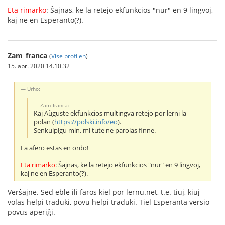
Eta rimarko
: Ŝajnas, ke la retejo ekfunkcios "nur" en 9 lingvoj,
kaj ne en Esperanto(?).
Zam_franca
(
Vise profilen
)
15. apr. 2020 14.10.32
Urho:
Zam_franca:
Kaj Aŭguste ekfunkcios multingva retejo por lerni la
polan (
https://polski.info/eo
).
Senkulpigu min, mi tute ne parolas finne.
La afero estas en ordo!
Eta rimarko
: Ŝajnas, ke la retejo ekfunkcios "nur" en 9 lingvoj,
kaj ne en Esperanto(?).
Verŝajne. Sed eble ili faros kiel por lernu.net, t.e. tiuj, kiuj
volas helpi traduki, povu helpi traduki. Tiel Esperanta versio
povus aperiĝi.