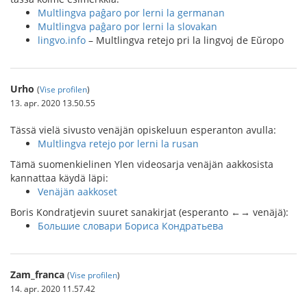
Multlingva paĝaro por lerni la germanan
Multlingva paĝaro por lerni la slovakan
lingvo.info
– Multlingva retejo pri la lingvoj de Eŭropo
Urho
(
Vise profilen
)
13. apr. 2020 13.50.55
Tässä vielä sivusto venäjän opiskeluun esperanton avulla:
Multlingva retejo por lerni la rusan
Tämä suomenkielinen Ylen videosarja venäjän aakkosista
kannattaa käydä läpi:
Venäjän aakkoset
Boris Kondratjevin suuret sanakirjat (esperanto ←→ venäjä):
Большие словари Бориса Кондратьева
Zam_franca
(
Vise profilen
)
14. apr. 2020 11.57.42