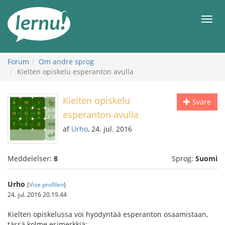
Til
indholdet
Men
Forum
Om andre sprog
Kielten opiskelu esperanton avulla
Kielten opiskelu
Svare
esperanton avulla
af
Urho
, 24. jul. 2016
Meddelelser:
8
Sprog:
Suomi
Urho
(
Vise profilen
)
24. jul. 2016 20.19.44
Kielten opiskelussa voi hyödyntää esperanton osaamistaan,
tässä kolme esimerkkiä: