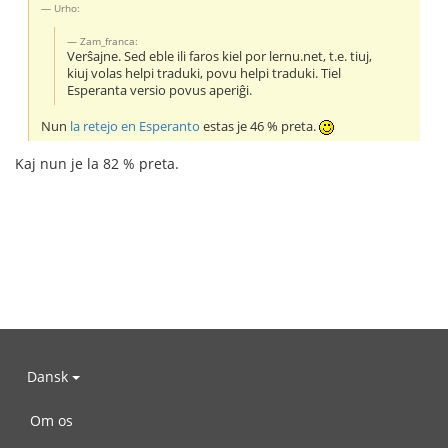
Urho:
Zam_franca:
Verŝajne. Sed eble ili faros kiel por lernu.net, t.e. tiuj,
kiuj volas helpi traduki, povu helpi traduki. Tiel
Esperanta versio povus aperiĝi.
Nun
la retejo en Esperanto
estas je 46 % preta.
Kaj nun je la 82 % preta.
Dansk
Om os