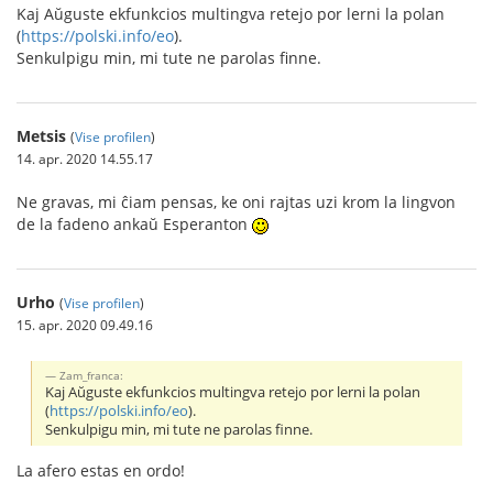
Kaj Aŭguste ekfunkcios multingva retejo por lerni la polan
(
https://polski.info/eo
).
Senkulpigu min, mi tute ne parolas finne.
Metsis
(
Vise profilen
)
14. apr. 2020 14.55.17
Ne gravas, mi ĉiam pensas, ke oni rajtas uzi krom la lingvon
de la fadeno ankaŭ Esperanton
Urho
(
Vise profilen
)
15. apr. 2020 09.49.16
Zam_franca:
Kaj Aŭguste ekfunkcios multingva retejo por lerni la polan
(
https://polski.info/eo
).
Senkulpigu min, mi tute ne parolas finne.
La afero estas en ordo!