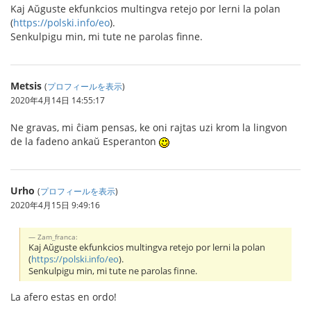
Kaj Aŭguste ekfunkcios multingva retejo por lerni la polan
(
https://polski.info/eo
).
Senkulpigu min, mi tute ne parolas finne.
Metsis
(
プロフィールを表示
)
2020年4月14日 14:55:17
Ne gravas, mi ĉiam pensas, ke oni rajtas uzi krom la lingvon
de la fadeno ankaŭ Esperanton
Urho
(
プロフィールを表示
)
2020年4月15日 9:49:16
Zam_franca:
Kaj Aŭguste ekfunkcios multingva retejo por lerni la polan
(
https://polski.info/eo
).
Senkulpigu min, mi tute ne parolas finne.
La afero estas en ordo!