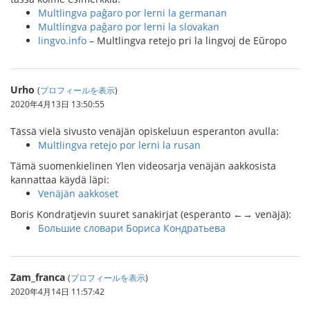
Multlingva paĝaro por lerni la germanan
Multlingva paĝaro por lerni la slovakan
lingvo.info
– Multlingva retejo pri la lingvoj de Eŭropo
Urho
(
プロフィールを表示
)
2020年4月13日 13:50:55
Tässä vielä sivusto venäjän opiskeluun esperanton avulla:
Multlingva retejo por lerni la rusan
Tämä suomenkielinen Ylen videosarja venäjän aakkosista
kannattaa käydä läpi:
Venäjän aakkoset
Boris Kondratjevin suuret sanakirjat (esperanto ←→ venäjä):
Большие словари Бориса Кондратьева
Zam_franca
(
プロフィールを表示
)
2020年4月14日 11:57:42