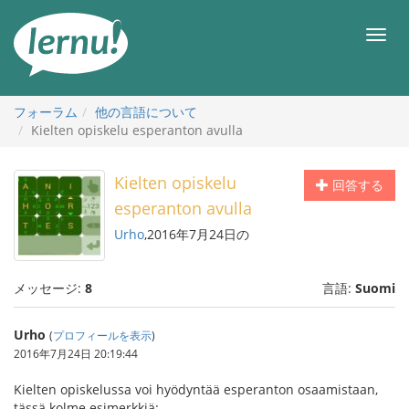
目
次
メ
へ
ニ
ュ
ー
フォーラム
他の言語について
Kielten opiskelu esperanton avulla
Kielten opiskelu
回答する
esperanton avulla
Urho
,2016年7月24日の
メッセージ:
8
言語:
Suomi
Urho
(
プロフィールを表示
)
2016年7月24日 20:19:44
Kielten opiskelussa voi hyödyntää esperanton osaamistaan,
tässä kolme esimerkkiä: