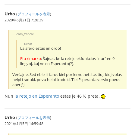
Urho
(
プロフィールを表示
)
2020年5月21日 7:28:39
Zam_franca:
Urho:
La afero estas en ordo!
Eta rimarko
: Ŝajnas, ke la retejo ekfunkcios "nur" en 9
lingvoj, kaj ne en Esperanto(?).
Verŝajne. Sed eble ili faros kiel por lernu.net, t.e. tiuj, kiuj volas
helpi traduki, povu helpi traduki. Tiel Esperanta versio povus
aperiĝi.
Nun
la retejo en Esperanto
estas je 46 % preta.
Urho
(
プロフィールを表示
)
2021年1月5日 14:59:48