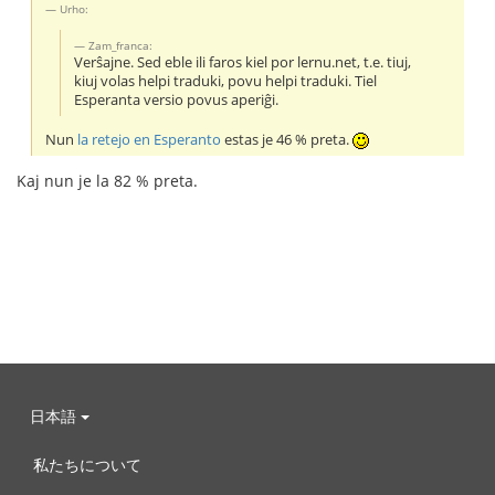
Urho:
Zam_franca:
Verŝajne. Sed eble ili faros kiel por lernu.net, t.e. tiuj,
kiuj volas helpi traduki, povu helpi traduki. Tiel
Esperanta versio povus aperiĝi.
Nun
la retejo en Esperanto
estas je 46 % preta.
Kaj nun je la 82 % preta.
日本語
私たちについて