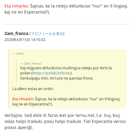
Eta rimarko
: Ŝajnas, ke la retejo ekfunkcios "nur" en 9 lingvoj,
kaj ne en Esperanto(?).
Zam_franca
(
プロフィールを表示
)
2020年4月15日 14:10:32
Urho:
Zam_franca:
Kaj Aŭguste ekfunkcios multingva retejo por lerni la
polan (
https://polski.info/eo
).
Senkulpigu min, mi tute ne parolas finne.
La afero estas en ordo!
Eta rimarko
: Ŝajnas, ke la retejo ekfunkcios "nur" en 9 lingvoj,
kaj ne en Esperanto(?).
Verŝajne. Sed eble ili faros kiel por lernu.net, t.e. tiuj, kiuj
volas helpi traduki, povu helpi traduki. Tiel Esperanta versio
povus aperiĝi.