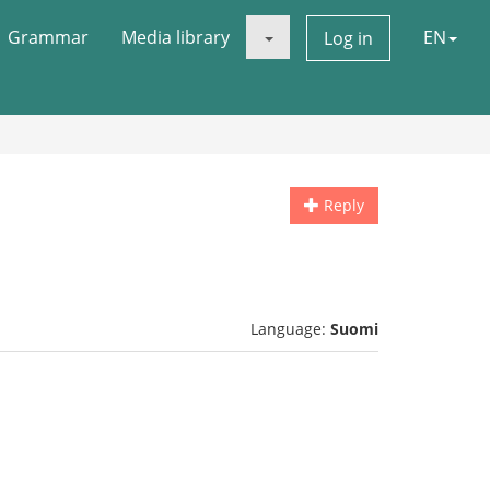
Grammar
Media library
EN
Log in
Reply
Language:
Suomi