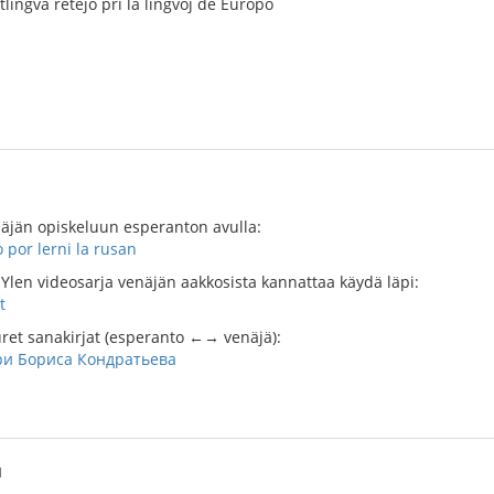
lingva retejo pri la lingvoj de Eŭropo
näjän opiskeluun esperanton avulla:
 por lerni la rusan
len videosarja venäjän aakkosista kannattaa käydä läpi:
t
uret sanakirjat (esperanto ←→ venäjä):
ри Бориса Кондратьева
M