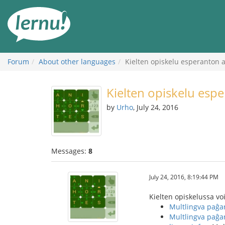
Skip
to
the
content
Forum
About other languages
Kielten opiskelu esperanton a
Kielten opiskelu espe
by
Urho
, July 24, 2016
Messages:
8
July 24, 2016, 8:19:44 PM
Kielten opiskelussa v
Multlingva paĝa
Multlingva paĝar