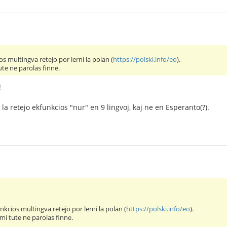
s multingva retejo por lerni la polan (
https://polski.info/eo
).
te ne parolas finne.
!
e la retejo ekfunkcios "nur" en 9 lingvoj, kaj ne en Esperanto(?).
kcios multingva retejo por lerni la polan (
https://polski.info/eo
).
mi tute ne parolas finne.