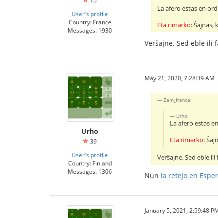
75
La afero estas en ord
User's profile
Country: France
Eta rimarko
: Ŝajnas, 
Messages: 1930
Verŝajne. Sed eble ili f
May 21, 2020, 7:28:39 AM
Zam_franca:
Urho:
La afero estas e
Urho
Eta rimarko
: Ŝaj
39
User's profile
Verŝajne. Sed eble ili 
Country: Finland
Messages: 1306
Nun
la retejo en Espe
January 5, 2021, 2:59:48 P