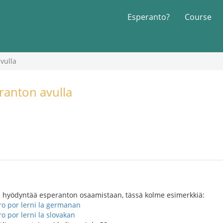
Esperanto?
Course
vulla
ranton avulla
oi hyödyntää esperanton osaamistaan, tässä kolme esimerkkiä:
ro por lerni la germanan
o por lerni la slovakan