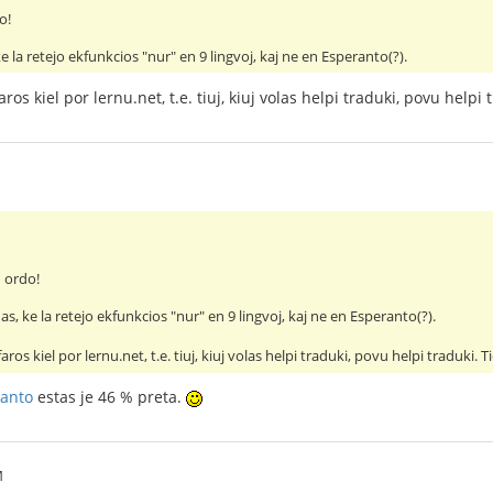
o!
ke la retejo ekfunkcios "nur" en 9 lingvoj, kaj ne en Esperanto(?).
aros kiel por lernu.net, t.e. tiuj, kiuj volas helpi traduki, povu help
n ordo!
nas, ke la retejo ekfunkcios "nur" en 9 lingvoj, kaj ne en Esperanto(?).
faros kiel por lernu.net, t.e. tiuj, kiuj volas helpi traduki, povu helpi traduki.
ranto
estas je 46 % preta.
M