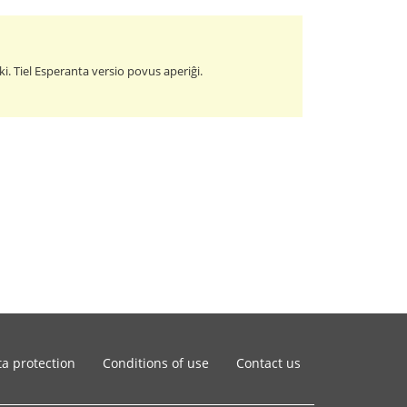
duki. Tiel Esperanta versio povus aperiĝi.
a protection
Conditions of use
Contact us