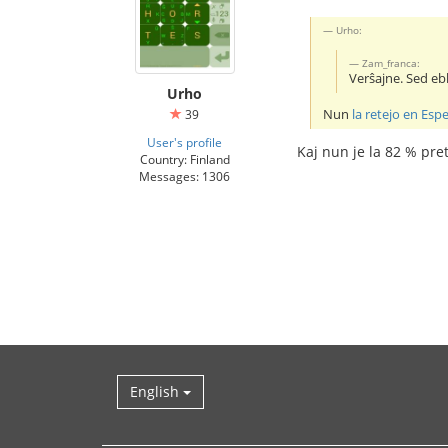
Urho:
Zam_franca:
Verŝajne. Sed eble
Urho
Nun
la retejo en Esp
39
User's profile
Kaj nun je la 82 % pret
Country: Finland
Messages: 1306
English