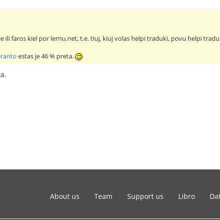
 ili faros kiel por lernu.net, t.e. tiuj, kiuj volas helpi traduki, povu helpi tra
eranto
estas je 46 % preta.
a.
About us
Team
Support us
Libro
Dat