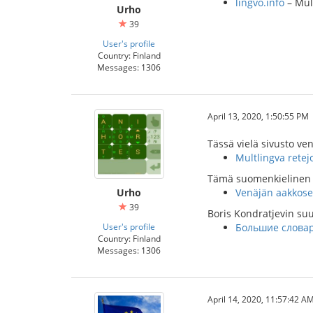
lingvo.info
– Mult
Urho
39
User's profile
Country: Finland
Messages: 1306
April 13, 2020, 1:50:55 PM
Tässä vielä sivusto ve
Multlingva retejo
Tämä suomenkielinen Y
Urho
Venäjän aakkose
39
Boris Kondratjevin su
User's profile
Большие слова
Country: Finland
Messages: 1306
April 14, 2020, 11:57:42 A