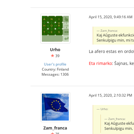
April 15, 2020, 9:49:16 AM
Zam_franca:
Kaj Aŭguste ekfunkcio
Senkulpigu min, mi tu
Urho
La afero estas en ordo
39
Eta rimarko
: Ŝajnas, k
User's profile
Country: Finland
Messages: 1306
April 15, 2020, 2:10:32 PM
Urho:
Zam_franca:
Kaj Aŭguste ekfun
Zam_franca
Senkulpigu min, 