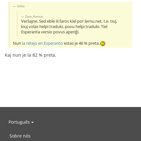
Urho:
Zam_franca:
Verŝajne. Sed eble ili faros kiel por lernu.net, t.e. tiuj,
kiuj volas helpi traduki, povu helpi traduki. Tiel
Esperanta versio povus aperiĝi.
Nun
la retejo en Esperanto
estas je 46 % preta.
Kaj nun je la 82 % preta.
Português
Sobre nós