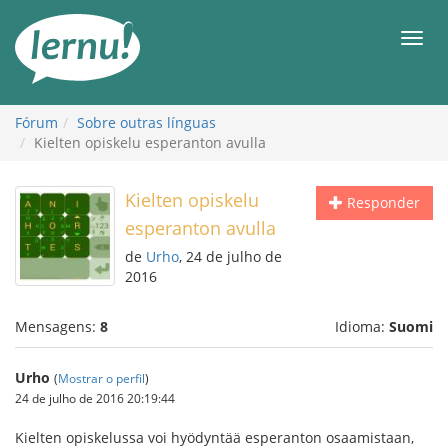
Ir
ao
Men
conteúdo
Fórum
Sobre outras línguas
Kielten opiskelu esperanton avulla
Kielten opiskelu
Responder
esperanton avulla
de
Urho
, 24 de julho de
2016
Mensagens:
8
Idioma:
Suomi
Urho
(
Mostrar o perfil
)
24 de julho de 2016 20:19:44
Kielten opiskelussa voi hyödyntää esperanton osaamistaan,