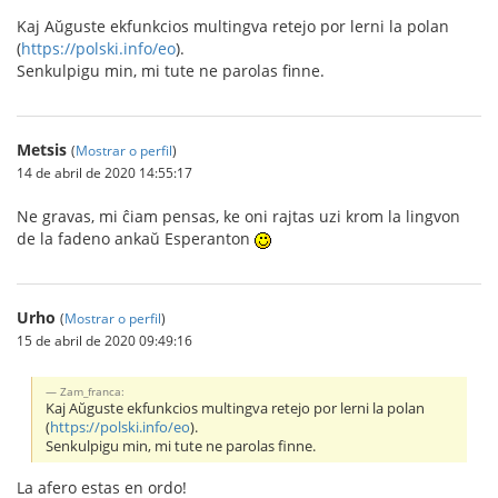
Kaj Aŭguste ekfunkcios multingva retejo por lerni la polan
(
https://polski.info/eo
).
Senkulpigu min, mi tute ne parolas finne.
Metsis
(
Mostrar o perfil
)
14 de abril de 2020 14:55:17
Ne gravas, mi ĉiam pensas, ke oni rajtas uzi krom la lingvon
de la fadeno ankaŭ Esperanton
Urho
(
Mostrar o perfil
)
15 de abril de 2020 09:49:16
Zam_franca:
Kaj Aŭguste ekfunkcios multingva retejo por lerni la polan
(
https://polski.info/eo
).
Senkulpigu min, mi tute ne parolas finne.
La afero estas en ordo!