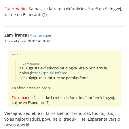
Eta rimarko
: Ŝajnas, ke la retejo ekfunkcios "nur" en 9 lingvoj,
kaj ne en Esperanto(?).
Zam_franca
(
Mostrar o perfil
)
15 de abril de 2020 14:10:32
Urho:
Zam_franca:
Kaj Aŭguste ekfunkcios multingva retejo por lerni la
polan (
https://polski.info/eo
).
Senkulpigu min, mi tute ne parolas finne.
La afero estas en ordo!
Eta rimarko
: Ŝajnas, ke la retejo ekfunkcios "nur" en 9 lingvoj,
kaj ne en Esperanto(?).
Verŝajne. Sed eble ili faros kiel por lernu.net, t.e. tiuj, kiuj
volas helpi traduki, povu helpi traduki. Tiel Esperanta versio
povus aperiĝi.