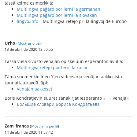
tässä kolme esimerkkiä:
Multlingva paĝaro por lerni la germanan
Multlingva paĝaro por lerni la slovakan
lingvo.info
– Multlingva retejo pri la lingvoj de Eŭropo
Urho
(
Mostrar o perfil
)
13 de abril de 2020 13:50:55
Tässä vielä sivusto venäjän opiskeluun esperanton avulla:
Multlingva retejo por lerni la rusan
Tämä suomenkielinen Ylen videosarja venäjän aakkosista
kannattaa käydä läpi:
Venäjän aakkoset
Boris Kondratjevin suuret sanakirjat (esperanto ←→ venäjä):
Большие словари Бориса Кондратьева
Zam_franca
(
Mostrar o perfil
)
14 de abril de 2020 11:57:42