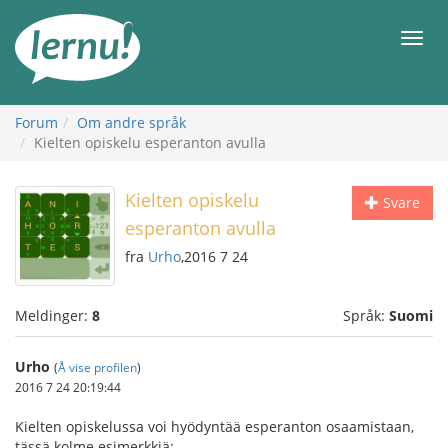
Til
innholdet
Meny
Forum
Om andre språk
Kielten opiskelu esperanton avulla
Kielten opiskelu
Svare
esperanton avulla
fra
Urho
,2016 7 24
Meldinger:
8
Språk:
Suomi
Urho
(
Å vise profilen
)
2016 7 24 20:19:44
Kielten opiskelussa voi hyödyntää esperanton osaamistaan,
tässä kolme esimerkkiä: