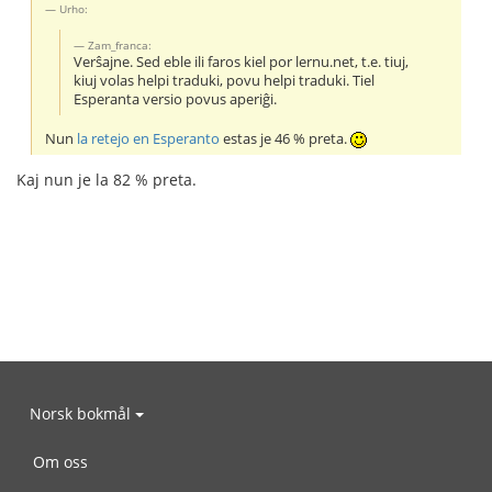
Urho:
Zam_franca:
Verŝajne. Sed eble ili faros kiel por lernu.net, t.e. tiuj,
kiuj volas helpi traduki, povu helpi traduki. Tiel
Esperanta versio povus aperiĝi.
Nun
la retejo en Esperanto
estas je 46 % preta.
Kaj nun je la 82 % preta.
Norsk bokmål
Om oss