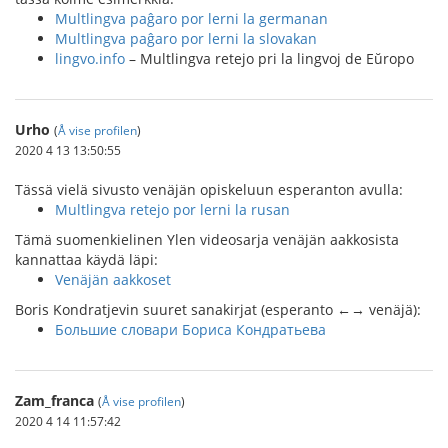
Multlingva paĝaro por lerni la germanan
Multlingva paĝaro por lerni la slovakan
lingvo.info
– Multlingva retejo pri la lingvoj de Eŭropo
Urho
(
Å vise profilen
)
2020 4 13 13:50:55
Tässä vielä sivusto venäjän opiskeluun esperanton avulla:
Multlingva retejo por lerni la rusan
Tämä suomenkielinen Ylen videosarja venäjän aakkosista
kannattaa käydä läpi:
Venäjän aakkoset
Boris Kondratjevin suuret sanakirjat (esperanto ←→ venäjä):
Большие словари Бориса Кондратьева
Zam_franca
(
Å vise profilen
)
2020 4 14 11:57:42