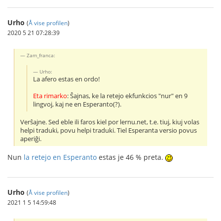
Urho
(
Å vise profilen
)
2020 5 21 07:28:39
Zam_franca:
Urho:
La afero estas en ordo!
Eta rimarko
: Ŝajnas, ke la retejo ekfunkcios "nur" en 9
lingvoj, kaj ne en Esperanto(?).
Verŝajne. Sed eble ili faros kiel por lernu.net, t.e. tiuj, kiuj volas
helpi traduki, povu helpi traduki. Tiel Esperanta versio povus
aperiĝi.
Nun
la retejo en Esperanto
estas je 46 % preta.
Urho
(
Å vise profilen
)
2021 1 5 14:59:48