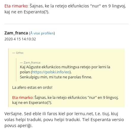
Eta rimarko
: Ŝajnas, ke la retejo ekfunkcios "nur" en 9 lingvoj,
kaj ne en Esperanto(?).
Zam_franca
(
Å vise profilen
)
2020 4 15 14:10:32
Urho:
Zam_franca:
Kaj Aŭguste ekfunkcios multingva retejo por lerni la
polan (
https://polski.info/eo
).
Senkulpigu min, mi tute ne parolas finne.
La afero estas en ordo!
Eta rimarko
: Ŝajnas, ke la retejo ekfunkcios "nur" en 9 lingvoj,
kaj ne en Esperanto(?).
Verŝajne. Sed eble ili faros kiel por lernu.net, t.e. tiuj, kiuj
volas helpi traduki, povu helpi traduki. Tiel Esperanta versio
povus aperiĝi.