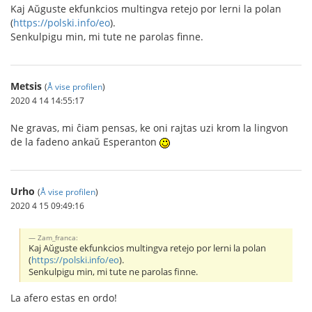
Kaj Aŭguste ekfunkcios multingva retejo por lerni la polan
(
https://polski.info/eo
).
Senkulpigu min, mi tute ne parolas finne.
Metsis
(
Å vise profilen
)
2020 4 14 14:55:17
Ne gravas, mi ĉiam pensas, ke oni rajtas uzi krom la lingvon
de la fadeno ankaŭ Esperanton
Urho
(
Å vise profilen
)
2020 4 15 09:49:16
Zam_franca:
Kaj Aŭguste ekfunkcios multingva retejo por lerni la polan
(
https://polski.info/eo
).
Senkulpigu min, mi tute ne parolas finne.
La afero estas en ordo!