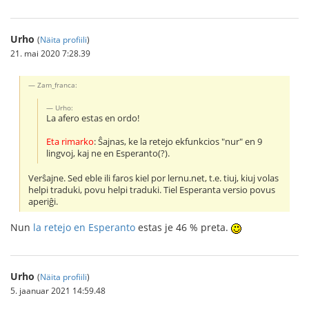
Urho
(
Näita profiili
)
21. mai 2020 7:28.39
Zam_franca:
Urho:
La afero estas en ordo!
Eta rimarko
: Ŝajnas, ke la retejo ekfunkcios "nur" en 9
lingvoj, kaj ne en Esperanto(?).
Verŝajne. Sed eble ili faros kiel por lernu.net, t.e. tiuj, kiuj volas
helpi traduki, povu helpi traduki. Tiel Esperanta versio povus
aperiĝi.
Nun
la retejo en Esperanto
estas je 46 % preta.
Urho
(
Näita profiili
)
5. jaanuar 2021 14:59.48