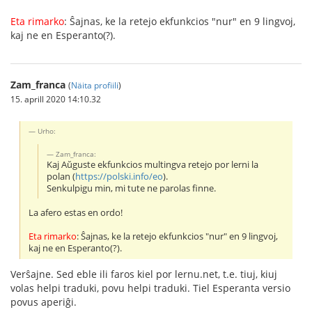
Eta rimarko
: Ŝajnas, ke la retejo ekfunkcios "nur" en 9 lingvoj,
kaj ne en Esperanto(?).
Zam_franca
(
Näita profiili
)
15. aprill 2020 14:10.32
Urho:
Zam_franca:
Kaj Aŭguste ekfunkcios multingva retejo por lerni la
polan (
https://polski.info/eo
).
Senkulpigu min, mi tute ne parolas finne.
La afero estas en ordo!
Eta rimarko
: Ŝajnas, ke la retejo ekfunkcios "nur" en 9 lingvoj,
kaj ne en Esperanto(?).
Verŝajne. Sed eble ili faros kiel por lernu.net, t.e. tiuj, kiuj
volas helpi traduki, povu helpi traduki. Tiel Esperanta versio
povus aperiĝi.