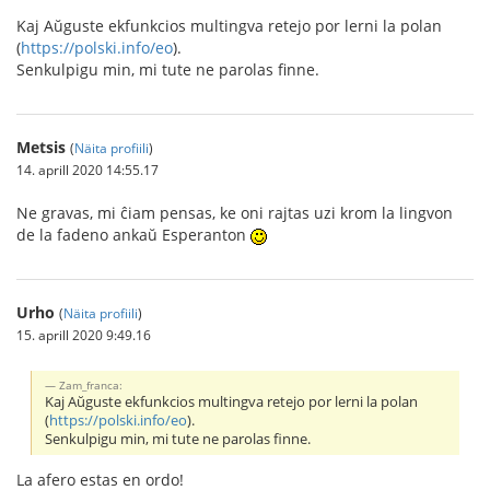
Kaj Aŭguste ekfunkcios multingva retejo por lerni la polan
(
https://polski.info/eo
).
Senkulpigu min, mi tute ne parolas finne.
Metsis
(
Näita profiili
)
14. aprill 2020 14:55.17
Ne gravas, mi ĉiam pensas, ke oni rajtas uzi krom la lingvon
de la fadeno ankaŭ Esperanton
Urho
(
Näita profiili
)
15. aprill 2020 9:49.16
Zam_franca:
Kaj Aŭguste ekfunkcios multingva retejo por lerni la polan
(
https://polski.info/eo
).
Senkulpigu min, mi tute ne parolas finne.
La afero estas en ordo!