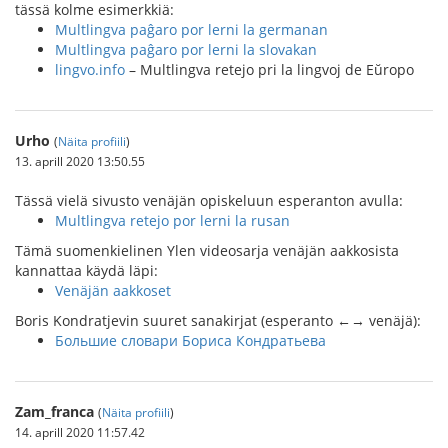
tässä kolme esimerkkiä:
Multlingva paĝaro por lerni la germanan
Multlingva paĝaro por lerni la slovakan
lingvo.info
– Multlingva retejo pri la lingvoj de Eŭropo
Urho
(
Näita profiili
)
13. aprill 2020 13:50.55
Tässä vielä sivusto venäjän opiskeluun esperanton avulla:
Multlingva retejo por lerni la rusan
Tämä suomenkielinen Ylen videosarja venäjän aakkosista
kannattaa käydä läpi:
Venäjän aakkoset
Boris Kondratjevin suuret sanakirjat (esperanto ←→ venäjä):
Большие словари Бориса Кондратьева
Zam_franca
(
Näita profiili
)
14. aprill 2020 11:57.42