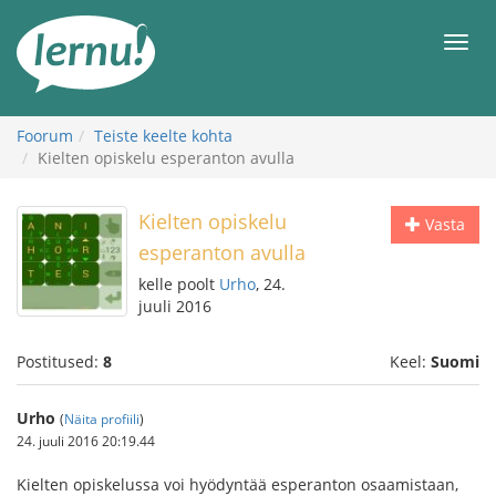
Sisu
juurde
Men
Foorum
Teiste keelte kohta
Kielten opiskelu esperanton avulla
Kielten opiskelu
Vasta
esperanton avulla
kelle poolt
Urho
, 24.
juuli 2016
Postitused:
8
Keel:
Suomi
Urho
(
Näita profiili
)
24. juuli 2016 20:19.44
Kielten opiskelussa voi hyödyntää esperanton osaamistaan,