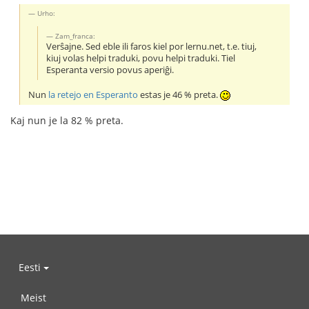
Urho:
Zam_franca:
Verŝajne. Sed eble ili faros kiel por lernu.net, t.e. tiuj,
kiuj volas helpi traduki, povu helpi traduki. Tiel
Esperanta versio povus aperiĝi.
Nun
la retejo en Esperanto
estas je 46 % preta.
Kaj nun je la 82 % preta.
Eesti
Meist