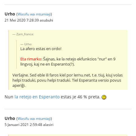
Urho
(
Wasifu wa mtumiaji
)
21 Mei 2020 7:28:39 asubuhi
Zam_franca:
Urho:
La afero estas en ordo!
Eta rimarko
: Ŝajnas, ke la retejo ekfunkcios "nur" en 9
lingvoj, kaj ne en Esperanto(?).
Verŝajne. Sed eble ili faros kiel por lernu.net, t.e. tiuj, kiuj volas
helpi traduki, povu helpi traduki. Tiel Esperanta versio povus
aperiĝi.
Nun
la retejo en Esperanto
estas je 46 % preta.
Urho
(
Wasifu wa mtumiaji
)
5 Januari 2021 2:59:48 alasiri