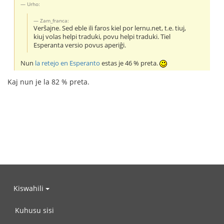
Urho:
Zam_franca:
Verŝajne. Sed eble ili faros kiel por lernu.net, t.e. tiuj,
kiuj volas helpi traduki, povu helpi traduki. Tiel
Esperanta versio povus aperiĝi.
Nun
la retejo en Esperanto
estas je 46 % preta.
Kaj nun je la 82 % preta.
Kiswahili
Kuhusu sisi