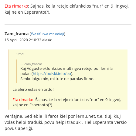
Eta rimarko
: Ŝajnas, ke la retejo ekfunkcios "nur" en 9 lingvoj,
kaj ne en Esperanto(?).
Zam_franca
(
Wasifu wa mtumiaji
)
15 Aprili 2020 2:10:32 alasiri
Urho:
Zam_franca:
Kaj Aŭguste ekfunkcios multingva retejo por lerni la
polan (
https://polski.info/eo
).
Senkulpigu min, mi tute ne parolas finne.
La afero estas en ordo!
Eta rimarko
: Ŝajnas, ke la retejo ekfunkcios "nur" en 9 lingvoj,
kaj ne en Esperanto(?).
Verŝajne. Sed eble ili faros kiel por lernu.net, t.e. tiuj, kiuj
volas helpi traduki, povu helpi traduki. Tiel Esperanta versio
povus aperiĝi.