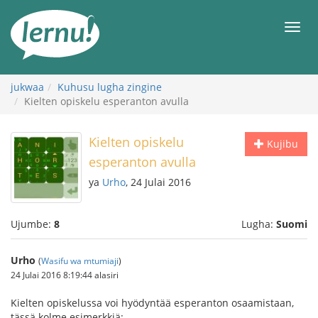
Kwa
maudhui
orod
jukwaa
Kuhusu lugha zingine
Kielten opiskelu esperanton avulla
Kielten opiskelu
Kujibu
esperanton avulla
ya
Urho
, 24 Julai 2016
Ujumbe:
8
Lugha:
Suomi
Urho
(
Wasifu wa mtumiaji
)
24 Julai 2016 8:19:44 alasiri
Kielten opiskelussa voi hyödyntää esperanton osaamistaan,
tässä kolme esimerkkiä: