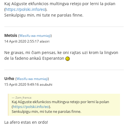
Kaj Aŭguste ekfunkcios multingva retejo por lerni la polan
(
https://polski.info/eo
).
Senkulpigu min, mi tute ne parolas finne.
Metsis
(
Wasifu wa mtumiaji
)
14 Aprili 2020 2:55:17 alasiri
Ne gravas, mi ĉiam pensas, ke oni rajtas uzi krom la lingvon
de la fadeno ankaŭ Esperanton
Urho
(
Wasifu wa mtumiaji
)
15 Aprili 2020 9:49:16 asubuhi
Zam_franca:
Kaj Aŭguste ekfunkcios multingva retejo por lerni la polan
(
https://polski.info/eo
).
Senkulpigu min, mi tute ne parolas finne.
La afero estas en ordo!