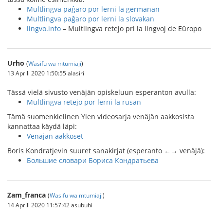
Multlingva paĝaro por lerni la germanan
Multlingva paĝaro por lerni la slovakan
lingvo.info
– Multlingva retejo pri la lingvoj de Eŭropo
Urho
(
Wasifu wa mtumiaji
)
13 Aprili 2020 1:50:55 alasiri
Tässä vielä sivusto venäjän opiskeluun esperanton avulla:
Multlingva retejo por lerni la rusan
Tämä suomenkielinen Ylen videosarja venäjän aakkosista
kannattaa käydä läpi:
Venäjän aakkoset
Boris Kondratjevin suuret sanakirjat (esperanto ←→ venäjä):
Большие словари Бориса Кондратьева
Zam_franca
(
Wasifu wa mtumiaji
)
14 Aprili 2020 11:57:42 asubuhi