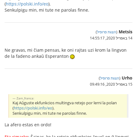
(
https://polski.info/eo
).
Senkulpigu min, mi tute ne parolas finne.
Metsis
(
הצגת פרופיל
)
14 באפריל 2020, 14:55:17
Ne gravas, mi ĉiam pensas, ke oni rajtas uzi krom la lingvon
de la fadeno ankaŭ Esperanton
Urho
(
הצגת פרופיל
)
15 באפריל 2020, 09:49:16
Zam_franca:
Kaj Aŭguste ekfunkcios multingva retejo por lerni la polan
(
https://polski.info/eo
).
Senkulpigu min, mi tute ne parolas finne.
La afero estas en ordo!
Eta rimarko
: Ŝajnas, ke la retejo ekfunkcios "nur" en 9 lingvoj,