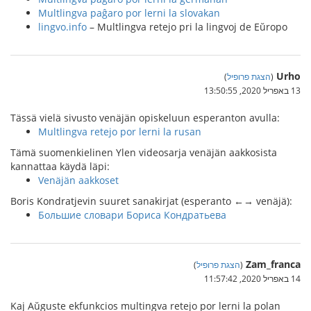
Multlingva paĝaro por lerni la slovakan
lingvo.info
– Multlingva retejo pri la lingvoj de Eŭropo
Urho
(
הצגת פרופיל
)
13 באפריל 2020, 13:50:55
Tässä vielä sivusto venäjän opiskeluun esperanton avulla:
Multlingva retejo por lerni la rusan
Tämä suomenkielinen Ylen videosarja venäjän aakkosista
kannattaa käydä läpi:
Venäjän aakkoset
Boris Kondratjevin suuret sanakirjat (esperanto ←→ venäjä):
Большие словари Бориса Кондратьева
Zam_franca
(
הצגת פרופיל
)
14 באפריל 2020, 11:57:42
Kaj Aŭguste ekfunkcios multingva retejo por lerni la polan