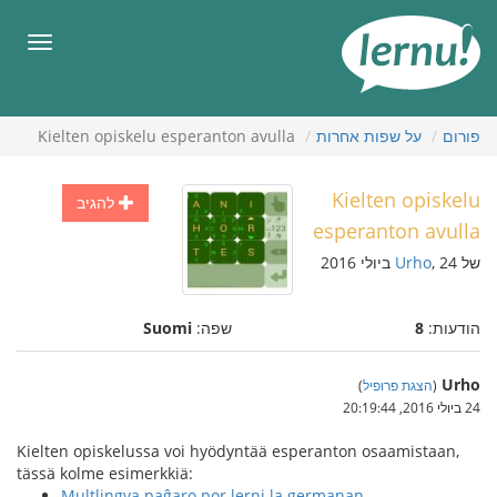
תוכן
עניינים
תפריט
פורום
על שפות אחרות
Kielten opiskelu esperanton avulla
Kielten opiskelu
להגיב
esperanton avulla
של
, 24 ביולי 2016
Urho
הודעות:
8
שפה:
Suomi
Urho
(
הצגת פרופיל
)
24 ביולי 2016, 20:19:44
Kielten opiskelussa voi hyödyntää esperanton osaamistaan,
tässä kolme esimerkkiä:
Multlingva paĝaro por lerni la germanan