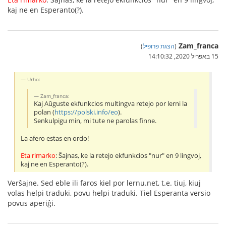
kaj ne en Esperanto(?).
Zam_franca
(
הצגת פרופיל
)
15 באפריל 2020, 14:10:32
Urho:
Zam_franca:
Kaj Aŭguste ekfunkcios multingva retejo por lerni la
polan (
https://polski.info/eo
).
Senkulpigu min, mi tute ne parolas finne.
La afero estas en ordo!
Eta rimarko
: Ŝajnas, ke la retejo ekfunkcios "nur" en 9 lingvoj,
kaj ne en Esperanto(?).
Verŝajne. Sed eble ili faros kiel por lernu.net, t.e. tiuj, kiuj
volas helpi traduki, povu helpi traduki. Tiel Esperanta versio
povus aperiĝi.