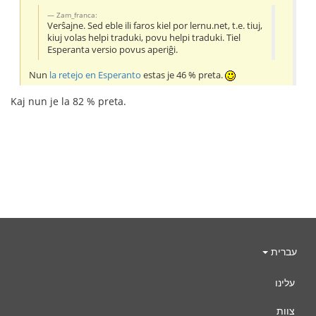
Zam_franca:
Verŝajne. Sed eble ili faros kiel por lernu.net, t.e. tiuj,
kiuj volas helpi traduki, povu helpi traduki. Tiel
Esperanta versio povus aperiĝi.
Nun
la retejo en Esperanto
estas je 46 % preta.
Kaj nun je la 82 % preta.
עברית
עלינו
צוות