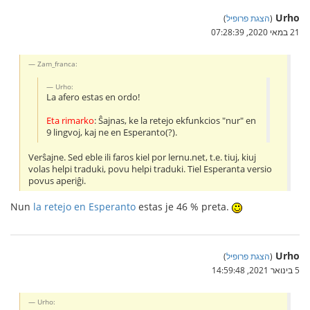
Urho
(
הצגת פרופיל
)
21 במאי 2020, 07:28:39
Zam_franca:
Urho:
La afero estas en ordo!
Eta rimarko
: Ŝajnas, ke la retejo ekfunkcios "nur" en
9 lingvoj, kaj ne en Esperanto(?).
Verŝajne. Sed eble ili faros kiel por lernu.net, t.e. tiuj, kiuj
volas helpi traduki, povu helpi traduki. Tiel Esperanta versio
povus aperiĝi.
Nun
la retejo en Esperanto
estas je 46 % preta.
Urho
(
הצגת פרופיל
)
5 בינואר 2021, 14:59:48
Urho: