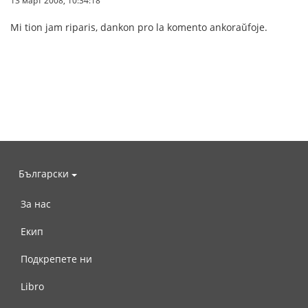
Mi tion jam riparis, dankon pro la komento ankoraŭfoje.
Български
За нас
Екип
Подкрепете ни
Libro