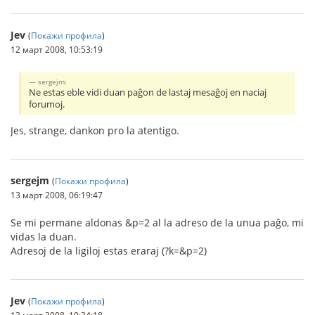
Jev
(
Покажи профила
)
12 март 2008, 10:53:19
sergejm:
Ne estas eble vidi duan paĝon de lastaj mesaĝoj en naciaj
forumoj.
Jes, strange, dankon pro la atentigo.
sergejm
(
Покажи профила
)
13 март 2008, 06:19:47
Se mi permane aldonas &p=2 al la adreso de la unua paĝo, mi
vidas la duan.
Adresoj de la ligiloj estas eraraj (?k=&p=2)
Jev
(
Покажи профила
)
13 март 2008, 10:34:18