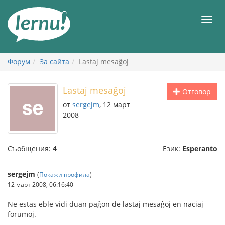
Към
съдържанието
Мен
Форум
За сайта
Lastaj mesaĝoj
Lastaj mesaĝoj
Отговор
от
sergejm
, 12 март
2008
Съобщения:
4
Език:
Esperanto
sergejm
(
Покажи профила
)
12 март 2008, 06:16:40
Ne estas eble vidi duan paĝon de lastaj mesaĝoj en naciaj
forumoj.