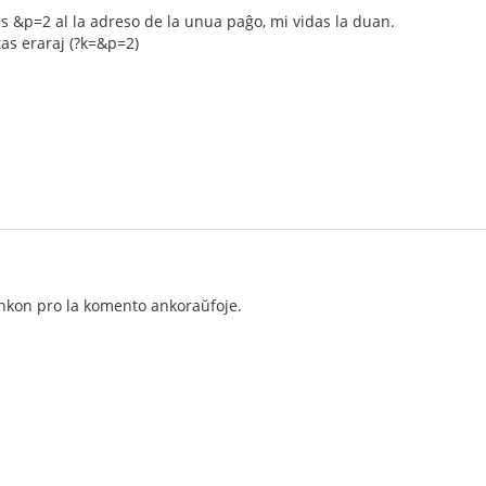
 &p=2 al la adreso de la unua paĝo, mi vidas la duan.
stas eraraj (?k=&p=2)
ankon pro la komento ankoraŭfoje.