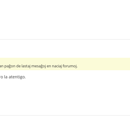
an paĝon de lastaj mesaĝoj en naciaj forumoj.
o la atentigo.