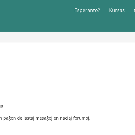
Esperanto?
Kursas
40
n paĝon de lastaj mesaĝoj en naciaj forumoj.