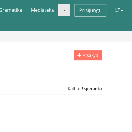
Gramatika
Mediateka
LT
Prisijungti
Atsakyti
Kalba:
Esperanto