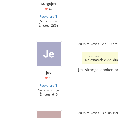
sergejm
42
Rodyti profilį
Šalis: Rusija
Žinutės: 2863
2008 m. kovas 12 d. 10:53:
sergejm:
Ne estas eble vidi du
Jes, strange, dankon pr
Jev
13
Rodyti profilį
Šalis: Vokietija
Žinutės: 610
2008 m. kovas 13 d. 06:19: