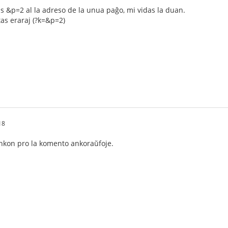
 &p=2 al la adreso de la unua paĝo, mi vidas la duan.
stas eraraj (?k=&p=2)
18
ankon pro la komento ankoraŭfoje.