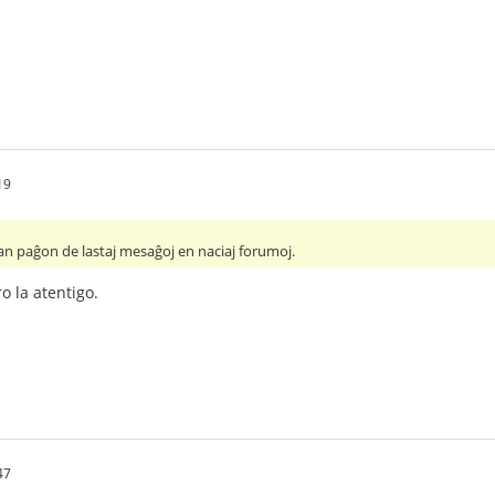
19
an paĝon de lastaj mesaĝoj en naciaj forumoj.
o la atentigo.
47