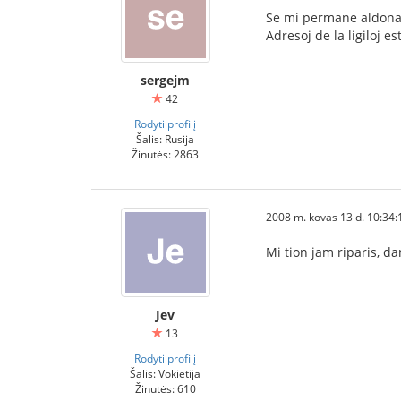
Se mi permane aldonas
Adresoj de la ligiloj e
sergejm
42
Rodyti profilį
Šalis: Rusija
Žinutės: 2863
2008 m. kovas 13 d. 10:34:
Mi tion jam riparis, d
Jev
13
Rodyti profilį
Šalis: Vokietija
Žinutės: 610