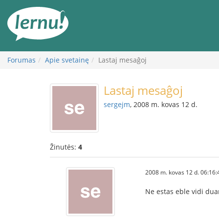
Į
turinį
Forumas
Apie svetainę
Lastaj mesaĝoj
Lastaj mesaĝoj
sergejm
, 2008 m. kovas 12 d.
Žinutės:
4
2008 m. kovas 12 d. 06:16:
Ne estas eble vidi dua