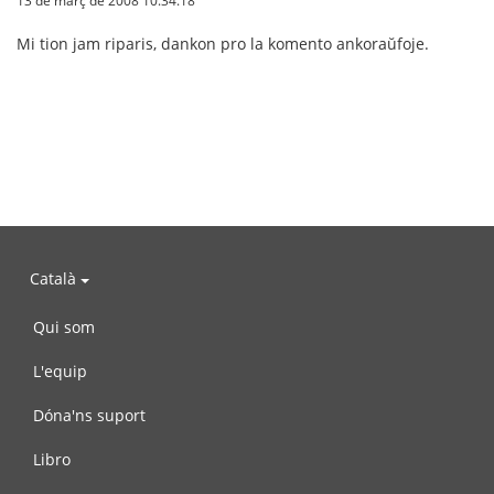
Mi tion jam riparis, dankon pro la komento ankoraŭfoje.
Català
Qui som
L'equip
Dóna'ns suport
Libro