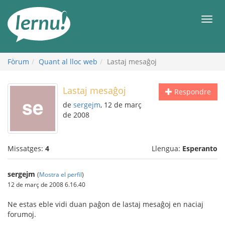
Al
contingut
Men
Fòrum
Quant al lloc web
Lastaj mesaĝoj
Lastaj mesaĝoj
Respondre
de
sergejm
, 12 de març
de 2008
Missatges:
4
Llengua:
Esperanto
sergejm
(
Mostra el perfil
)
12 de març de 2008 6.16.40
Ne estas eble vidi duan paĝon de lastaj mesaĝoj en naciaj
forumoj.