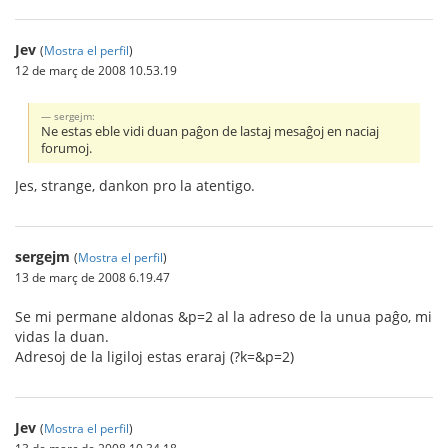
Jev
(
Mostra el perfil
)
12 de març de 2008 10.53.19
sergejm:
Ne estas eble vidi duan paĝon de lastaj mesaĝoj en naciaj
forumoj.
Jes, strange, dankon pro la atentigo.
sergejm
(
Mostra el perfil
)
13 de març de 2008 6.19.47
Se mi permane aldonas &p=2 al la adreso de la unua paĝo, mi
vidas la duan.
Adresoj de la ligiloj estas eraraj (?k=&p=2)
Jev
(
Mostra el perfil
)
13 de març de 2008 10.34.18