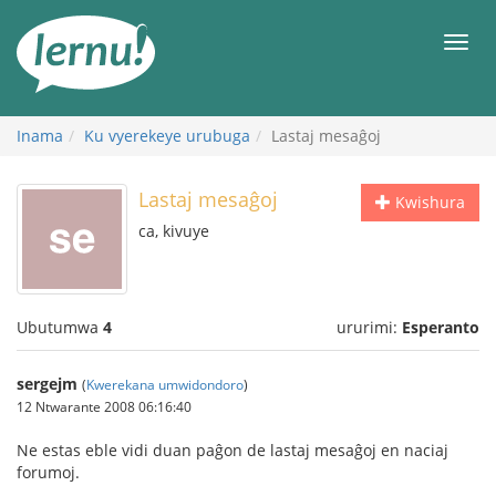
Ku
rupapuro
Urut
rw'ibirimwo
Inama
Ku vyerekeye urubuga
Lastaj mesaĝoj
Lastaj mesaĝoj
Kwishura
ca, kivuye
Ubutumwa
4
ururimi:
Esperanto
sergejm
(
Kwerekana umwidondoro
)
12 Ntwarante 2008 06:16:40
Ne estas eble vidi duan paĝon de lastaj mesaĝoj en naciaj
forumoj.