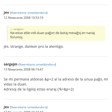
Jev
(
Kwerekana umwidondoro
)
12 Ntwarante 2008 10:53:19
sergejm:
Ne estas eble vidi duan paĝon de lastaj mesaĝoj en naciaj
forumoj.
Jes, strange, dankon pro la atentigo.
sergejm
(
Kwerekana umwidondoro
)
13 Ntwarante 2008 06:19:47
Se mi permane aldonas &p=2 al la adreso de la unua paĝo, mi
vidas la duan.
Adresoj de la ligiloj estas eraraj (?k=&p=2)
Jev
(
Kwerekana umwidondoro
)
13 Ntwarante 2008 10:34:18