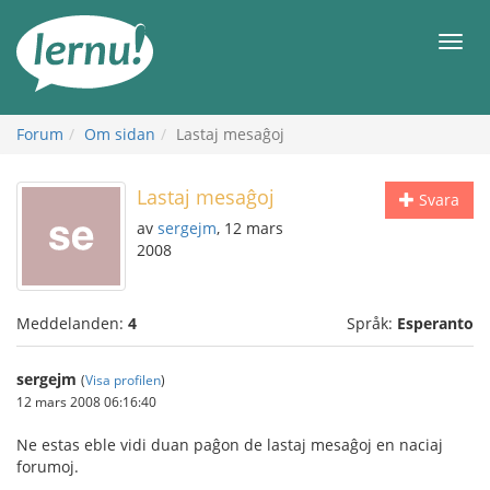
Till
sidans
Meny
innehåll
Forum
Om sidan
Lastaj mesaĝoj
Lastaj mesaĝoj
Svara
av
sergejm
, 12 mars
2008
Meddelanden:
4
Språk:
Esperanto
sergejm
(
Visa profilen
)
12 mars 2008 06:16:40
Ne estas eble vidi duan paĝon de lastaj mesaĝoj en naciaj
forumoj.