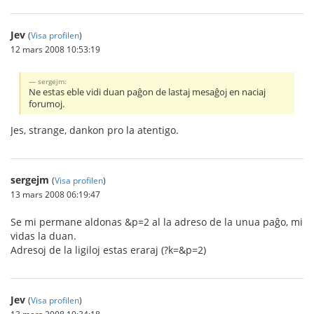
Jev
(
Visa profilen
)
12 mars 2008 10:53:19
sergejm:
Ne estas eble vidi duan paĝon de lastaj mesaĝoj en naciaj
forumoj.
Jes, strange, dankon pro la atentigo.
sergejm
(
Visa profilen
)
13 mars 2008 06:19:47
Se mi permane aldonas &p=2 al la adreso de la unua paĝo, mi
vidas la duan.
Adresoj de la ligiloj estas eraraj (?k=&p=2)
Jev
(
Visa profilen
)
13 mars 2008 10:34:18