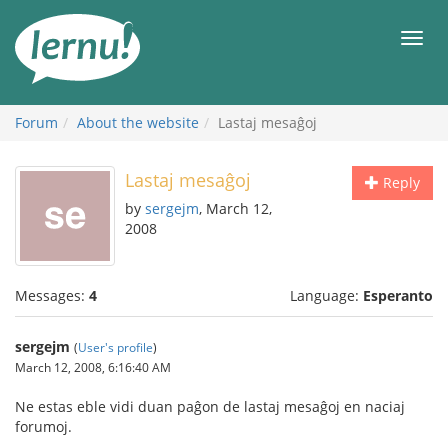
Skip
to
Men
the
content
Forum
About the website
Lastaj mesaĝoj
Lastaj mesaĝoj
Reply
by
sergejm
, March 12,
2008
Messages:
4
Language:
Esperanto
sergejm
(
User's profile
)
March 12, 2008, 6:16:40 AM
Ne estas eble vidi duan paĝon de lastaj mesaĝoj en naciaj
forumoj.