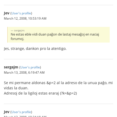
Jev
(
User's profile
)
March 12, 2008, 10:53:19 AM
sergejm:
Ne estas eble vidi duan paĝon de lastaj mesaĝoj en naciaj
forumoj.
Jes, strange, dankon pro la atentigo.
sergejm
(
User's profile
)
March 13, 2008, 6:19:47 AM
Se mi permane aldonas &p=2 al la adreso de la unua paĝo, mi
vidas la duan.
Adresoj de la ligiloj estas eraraj (?k=&p=2)
Jev
(
User's profile
)
March 13, 2008, 10:34:18 AM